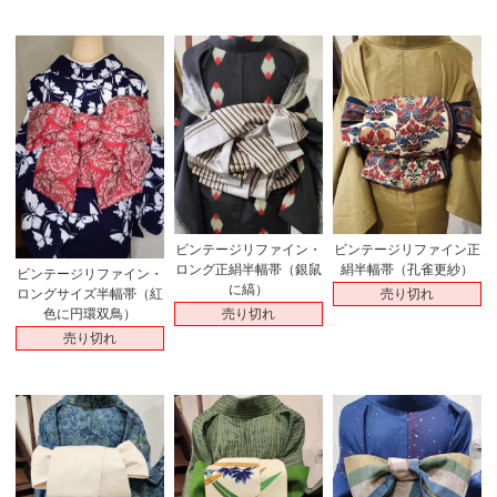
ビンテージリファイン・
ビンテージリファイン正
ロング正絹半幅帯（銀鼠
絹半幅帯（孔雀更紗）
ビンテージリファイン・
に縞）
売り切れ
ロングサイズ半幅帯（紅
売り切れ
色に円環双鳥）
売り切れ