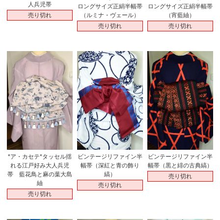
人兵児帯
ロングサイズ正絹半幅帯
ロングサイズ正絹半幅帯
売り切れ
（ルミナ・ヴェール）
（宵藍紬）
売り切れ
売り切れ
*ア・カセテ*タッセル揺
ビンテージリファイン半
ビンテージリファイン半
れる江戸好み大人兵児
幅帯（深紅と青の飾り
幅帯（黒と緋の古典縞）
帯 藍花鳥と麻の葉大島
縞）
売り切れ
紬
売り切れ
売り切れ