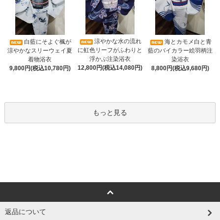
涼やかな水の流れ
白藍にそよぐ楓が
海とカモメ白と青
に虹色リーフがふわりと
涼やかなスリーウェイ夏
藍のバイカラー絵羽柄注
浮かぶ注染浴衣
着物浴衣
染浴衣
12,800円(税込14,080円)
9,800円(税込10,780円)
8,800円(税込9,680円)
もっと見る
返品について