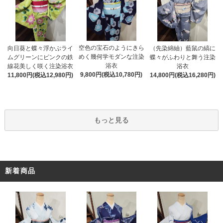
空色の宝石のようにきら
向日葵と蝶々浮かぶライ
（先染綿紬）藍鼠の縞に
めく幾何学モダンな注染
ムグリーンにピンクの鉄
蝶々がふわりと舞う注染
浴衣
線花美しく咲く注染浴衣
浴衣
9,800円(税込10,780円)
11,800円(税込12,980円)
14,800円(税込16,280円)
もっと見る
新着商品