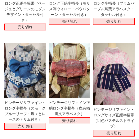
ロング正絹半幅帯（ベー
ロング正絹半幅帯（モリ
ロング半幅帯（プラムパ
ジュとグリーンのモダン
ス調ウィロー・バウパタ
ープル蔦葉アラベスク・
デザイン・タッセル付
ーン・タッセル付き）
タッセル付き）
き）
売り切れ
売り切れ
売り切れ
ビンテージリファイン・
ビンテージリファイン正
ロング半幅帯（スモーク
絹ロング半幅帯（鹿有栖
ビンテージリファイン・
ブルーリーフ・蝶々とレ
川文アラベスク）
ロングサイズ正絹半幅帯
ースのトリム付き）
売り切れ
（紺色パステルストライ
売り切れ
プ）
売り切れ