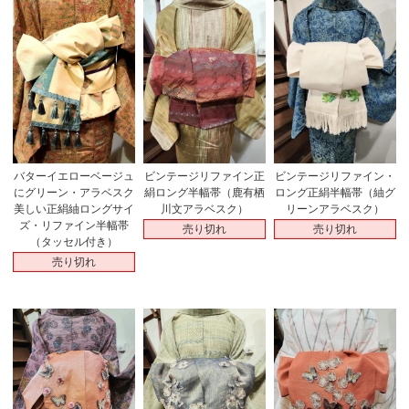
バターイエローベージュ
ビンテージリファイン正
ビンテージリファイン・
にグリーン・アラベスク
絹ロング半幅帯（鹿有栖
ロング正絹半幅帯（紬グ
美しい正絹紬ロングサイ
川文アラベスク）
リーンアラベスク）
ズ・リファイン半幅帯
売り切れ
売り切れ
（タッセル付き）
売り切れ