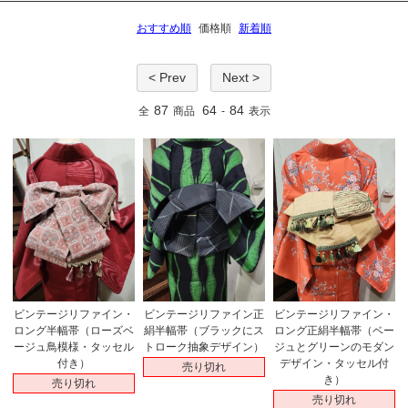
おすすめ順
価格順
新着順
< Prev
Next >
87
64
84
全
商品
-
表示
ビンテージリファイン・
ビンテージリファイン正
ビンテージリファイン・
ロング半幅帯（ローズベ
絹半幅帯（ブラックにス
ロング正絹半幅帯（ベー
ージュ鳥模様・タッセル
トローク抽象デザイン）
ジュとグリーンのモダン
付き）
デザイン・タッセル付
売り切れ
き）
売り切れ
売り切れ