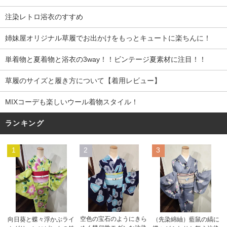
注染レトロ浴衣のすすめ
姉妹屋オリジナル草履でお出かけをもっとキュートに楽ちんに！
単着物と夏着物と浴衣の3way！！ビンテージ夏素材に注目！！
草履のサイズと履き方について【着用レビュー】
MIXコーデも楽しいウール着物スタイル！
ランキング
1
2
3
空色の宝石のようにきら
向日葵と蝶々浮かぶライ
（先染綿紬）藍鼠の縞に