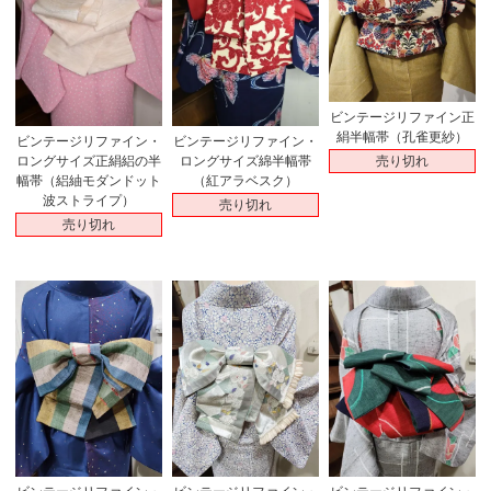
ビンテージリファイン正
絹半幅帯（孔雀更紗）
ビンテージリファイン・
ビンテージリファイン・
売り切れ
ロングサイズ正絹絽の半
ロングサイズ綿半幅帯
幅帯（絽紬モダンドット
（紅アラベスク）
波ストライプ）
売り切れ
売り切れ