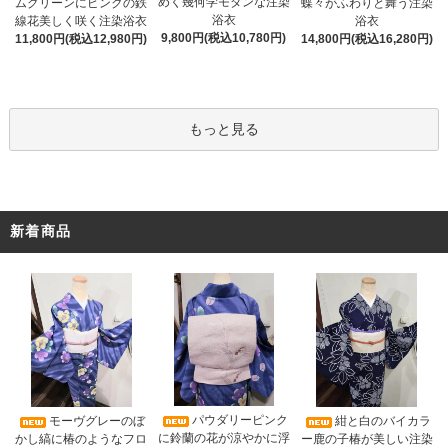
めく幾何学モダンな注染
ムグリーンにピンクの鉄
蝶々がふわりと舞う注染
浴衣
線花美しく咲く注染浴衣
浴衣
9,800円(税込10,780円)
11,800円(税込12,980円)
14,800円(税込16,280円)
もっと見る
新着商品
パウダリーピンク
モーヴグレーのぼ
紺と白のバイカラ
に鈴蘭の花が涼やかに浮
かし縞に椿のようなフロ
ー鹿の子椿が美しい注染