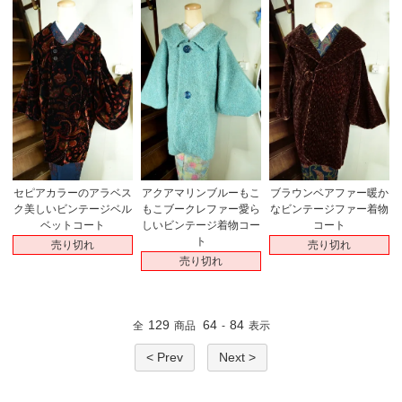
セピアカラーのアラベス
アクアマリンブルーもこ
ブラウンベアファー暖か
ク美しいビンテージベル
もこブークレファー愛ら
なビンテージファー着物
ベットコート
しいビンテージ着物コー
コート
ト
売り切れ
売り切れ
売り切れ
129
64
84
全
商品
-
表示
< Prev
Next >