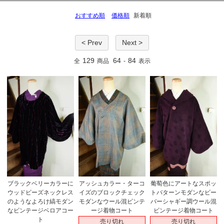
おすすめ順
価格順
新着順
< Prev
Next >
129
64
84
全
商品
-
表示
ブラックベリーカラーに
アッシュカラー・ターコ
葡萄色にアートなスポッ
ウッドビーズネックレス
イズのブロックチェック
トパターンモダンなビー
のようなよろけ縞モダン
モダンなウール混ビンテ
バーシャギー調ウール混
なビンテージベロアコー
ージ着物コート
ビンテージ着物コート
ト
売り切れ
売り切れ