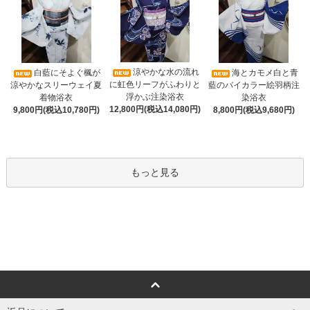
涼やかな水の流れ
白藍にそよぐ楓が
海とカモメ白と青
に虹色リーフがふわりと
涼やかなスリーウェイ夏
藍のバイカラー絵羽柄注
浮かぶ注染浴衣
着物浴衣
染浴衣
12,800円(税込14,080円)
9,800円(税込10,780円)
8,800円(税込9,680円)
もっと見る