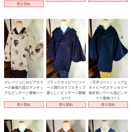
売り切れ
グレージュにセピアカラ
ブラックネイビーにツイ
（天洋コート）シックな
ーの薔薇の花ロマンチッ
ード調のカラフルネップ
ネイビーのステンカラー
クなビンテージ着物コー
愛らしいビンテージ着物
格好良いウール混ビンテ
ト
コート
ージ着物コート
売り切れ
売り切れ
売り切れ