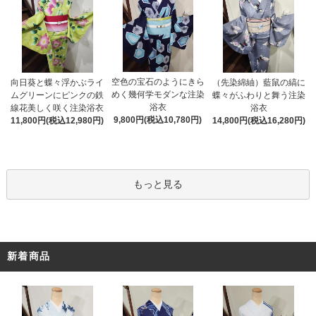
空色の宝石のようにきら
向日葵と蝶々浮かぶライ
（先染綿紬）藍鼠の縞に
めく幾何学モダンな注染
ムグリーンにピンクの鉄
蝶々がふわりと舞う注染
浴衣
線花美しく咲く注染浴衣
浴衣
9,800円(税込10,780円)
11,800円(税込12,980円)
14,800円(税込16,280円)
もっと見る
新着商品