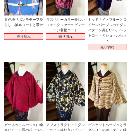
青色地リボンモチーフ愛
ラズベリーカラー美しい
ミッドナイトブルーとロ
らしい被布コートと帯セ
フェイクファーのビンテ
イヤルパープルのモダン
ット
ージ着物コート
パターン美しいベルベッ
トコートとショールセッ
売り切れ
売り切れ
ト
売り切れ
ガーネットルージュに輪
アブストラクト・モダン
ビスケットベージュとラ
奈ビロード調の花アラベ
デザイン格好良いビンテ
ズベリーのボーダーと縁