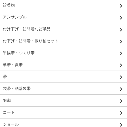
袷着物
アンサンブル
付け下げ・訪問着など単品
付下げ・訪問着・振り袖セット
半幅帯・つくり帯
単帯・夏帯
帯
袋帯・洒落袋帯
羽織
コート
ショール