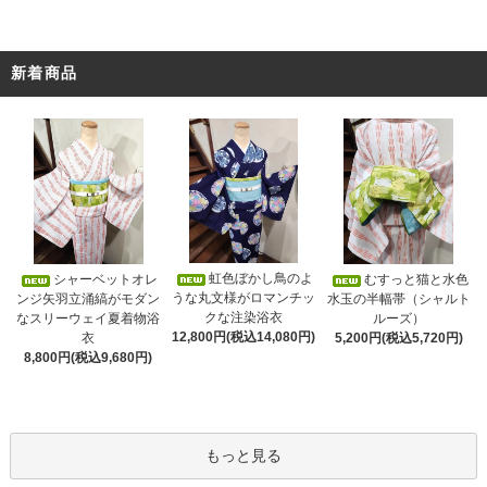
新着商品
虹色ぼかし鳥のよ
シャーベットオレ
むすっと猫と水色
うな丸文様がロマンチッ
ンジ矢羽立涌縞がモダン
水玉の半幅帯（シャルト
クな注染浴衣
なスリーウェイ夏着物浴
ルーズ）
12,800円(税込14,080円)
衣
5,200円(税込5,720円)
8,800円(税込9,680円)
もっと見る