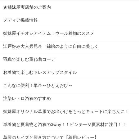
★姉妹屋実店舗のご案内
メディア掲載情報
姉妹屋イチオシアイテム！ウール着物のススメ
江戸好み大人兵児帯 錦絵のように自由に美しく
羽織で楽しむ重ね着コーデ
お着物で楽しむドレスアップスタイル
こんなに便利！単帯～ひとえおび～
注染レトロ浴衣のすすめ
姉妹屋オリジナル草履でお出かけをもっとキュートに楽ちんに！
単着物と夏着物と浴衣の3way！！ビンテージ夏素材に注目！！
草履のサイズと履き方について【着用レビュー】