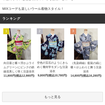
MIXコーデも楽しいウール着物スタイル！
ランキング
1
2
3
空色の宝石のようにきら
向日葵と蝶々浮かぶライ
（先染綿紬）藍鼠の縞に
めく幾何学モダンな注染
ムグリーンにピンクの鉄
蝶々がふわりと舞う注染
浴衣
線花美しく咲く注染浴衣
浴衣
9,800円(税込10,780円)
11,800円(税込12,980円)
14,800円(税込16,280円)
もっと見る