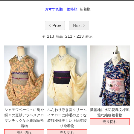
おすすめ順
価格順
新着順
< Prev
Next >
213
211
213
全
商品
-
表示
シャモワベージュに鳥や
ふんわり浮き雲クリーム
濃藍地に水辺花鳥文様風
蝶々の更紗アラベスクロ
イエローに綿毛のような
雅な縮緬袷着物
マンチックな正絹縮緬袷
装飾模様美しい正絹本絞
売り切れ
着物
り袷着物
売り切れ
売り切れ