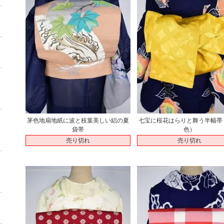
茅色地扇地紙に波と枝葉美しい絽の夏
七宝に桜花はらりと舞う半幅帯
袋帯
色）
売り切れ
売り切れ