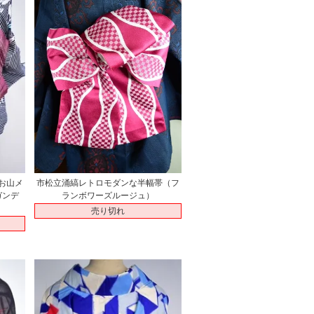
市松立涌縞レトロモダンな半幅帯（フ
お山メ
ランボワーズルージュ）
ガンデ
売り切れ