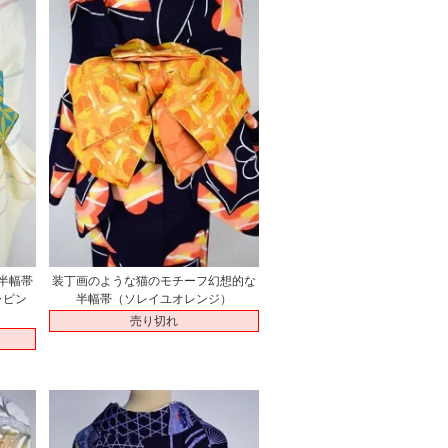
半幅帯
装丁画のような猫のモチーフ幻想的な
ャピン
半幅帯（ソレイユオレンジ）
売り切れ