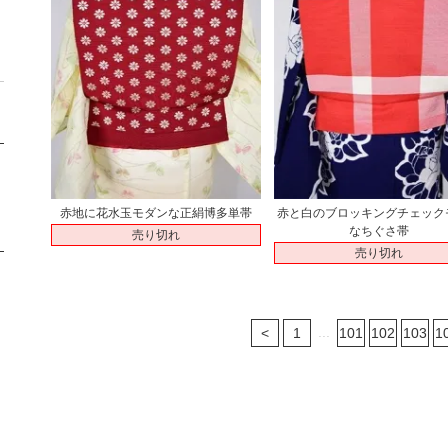
赤地に花水玉モダンな正絹博多単帯
赤と白のブロッキングチェック
なちぐさ帯
売り切れ
売り切れ
...
<
1
101
102
103
1