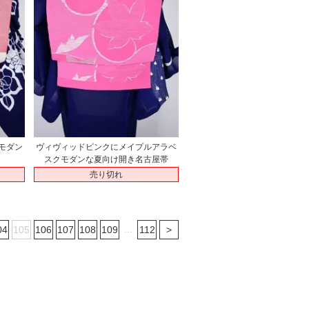
モダン
ヴィヴィッドピンクにメイプルアラベ
スクモダンな夏向け開き名古屋帯
売り切れ
...
04
105
106
107
108
109
112
>