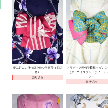
夢二好みの笹竹縞小粋な半幅帯（深紅
アラビック幾何学模様モダンな
色）
（ターコイズブルーとフーシ
ク）
売り切れ
売り切れ