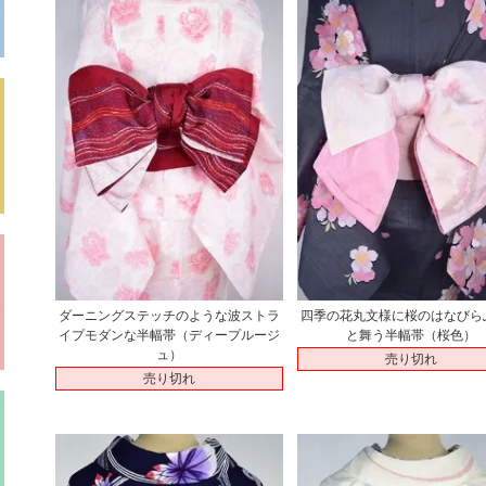
ダーニングステッチのような波ストラ
四季の花丸文様に桜のはなびら
イプモダンな半幅帯（ディープルージ
と舞う半幅帯（桜色）
ュ）
売り切れ
売り切れ