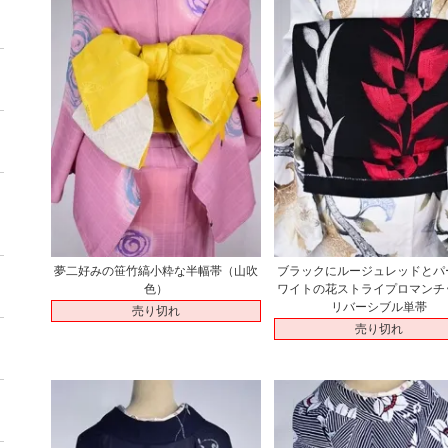
夢二好みの笹竹縞小粋な半幅帯（山吹
ブラックにルージュレッドとパ
色）
ワイトの花ストライプロマンチ
リバーシブル単帯
売り切れ
売り切れ