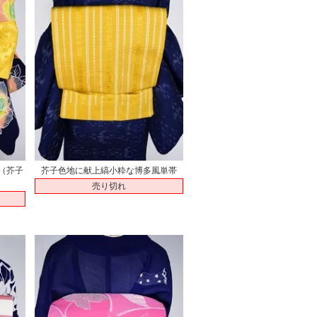
（芥子
芥子色地に献上縞小粋な博多風単帯
売り切れ