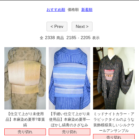
おすすめ順
価格順
新着順
< Prev
Next >
2338
2185
2205
全
商品
-
表示
ミッドナイトカラー・ア
【仕立て上がり未使用
【手縫い仕立て上がり未
ラビックタイルのような
品】本麻染め夏帯?葦葉
使用品】本麻染め夏帯―
装飾模様美しいシルクウ
縞
ぼかし縞青のさざなみ
ールアンサンブル
売り切れ
売り切れ
売り切れ