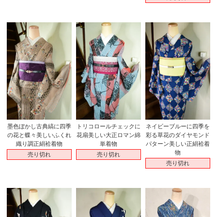
墨色ぼかし古典縞に四季
トリコロールチェックに
ネイビーブルーに四季を
の花と蝶々美しいふくれ
花扇美しい大正ロマン綿
彩る草花のダイヤモンド
織り調正絹袷着物
単着物
パターン美しい正絹袷着
物
売り切れ
売り切れ
売り切れ