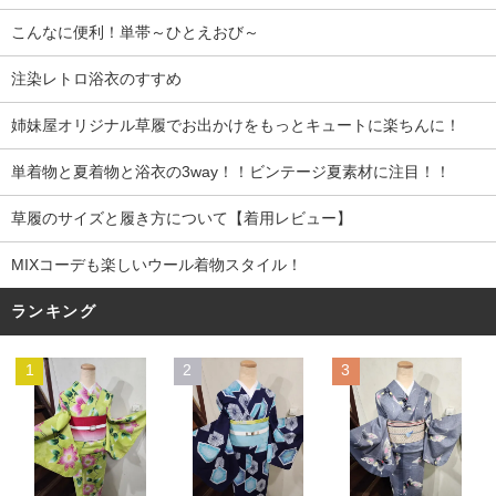
こんなに便利！単帯～ひとえおび～
注染レトロ浴衣のすすめ
姉妹屋オリジナル草履でお出かけをもっとキュートに楽ちんに！
単着物と夏着物と浴衣の3way！！ビンテージ夏素材に注目！！
草履のサイズと履き方について【着用レビュー】
MIXコーデも楽しいウール着物スタイル！
ランキング
1
2
3