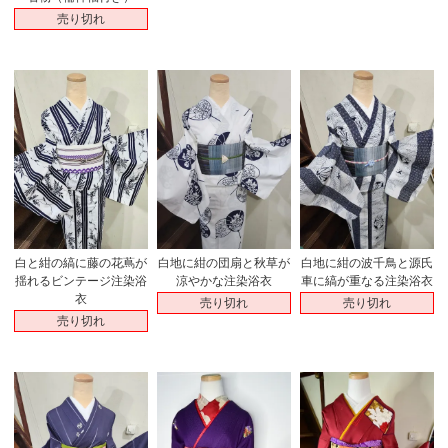
売り切れ
白と紺の縞に藤の花蔦が
白地に紺の団扇と秋草が
白地に紺の波千鳥と源氏
揺れるビンテージ注染浴
涼やかな注染浴衣
車に縞が重なる注染浴衣
衣
売り切れ
売り切れ
売り切れ