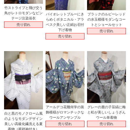
竹ストライプと飛び交う
鳥がレトロモダンなビン
バイオレットブルーにき
ブラックのルビーレッド
テージ注染浴衣
らめくボタニカル・アラ
の水玉模様モダンなコー
売り切れ
ベスク美しい正絹お召付
トとショールセット
下げ着物
売り切れ
売り切れ
アールデコ花幾何学の装
グレーの鹿の子笹縞に梅
飾模様がロマンチックな
と松が美しいしょうざん
白と黒のモノクローム風
ウールアンサンブル
ウール単着物
のようなモダンデザイン
売り切れ
売り切れ
美しい高級化繊洗える夏
着物（襦袢袖付き）