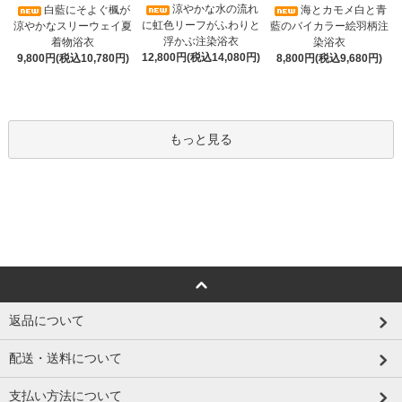
涼やかな水の流れ
白藍にそよぐ楓が
海とカモメ白と青
に虹色リーフがふわりと
涼やかなスリーウェイ夏
藍のバイカラー絵羽柄注
浮かぶ注染浴衣
着物浴衣
染浴衣
12,800円(税込14,080円)
9,800円(税込10,780円)
8,800円(税込9,680円)
もっと見る
返品について
配送・送料について
支払い方法について