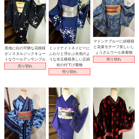
マドンナブルーに絣模様
と花束モチーフ美しいし
黒地に白の可憐な花模様
ミッドナイトネイビーに
ょうざんウール単着物
がノスタルジックキュー
ふわりと浮かぶ水泡のよ
売り切れ
トなウールアンサンブル
うな水玉模様美しい正絹
袷の付下げ着物
売り切れ
売り切れ