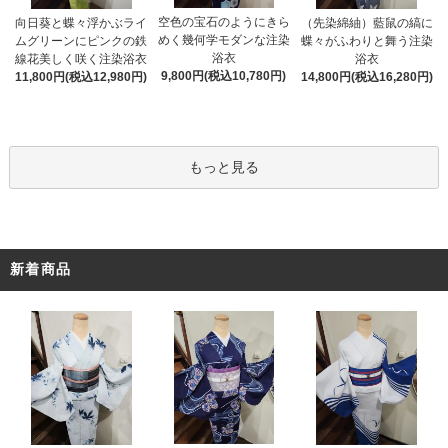
空色の宝石のようにきら
向日葵と蝶々浮かぶライ
（先染綿紬）藍鼠の縞に
めく幾何学モダンな注染
ムグリーンにピンクの鉄
蝶々がふわりと舞う注染
浴衣
線花美しく咲く注染浴衣
浴衣
9,800円(税込10,780円)
11,800円(税込12,980円)
14,800円(税込16,280円)
もっと見る
新着商品