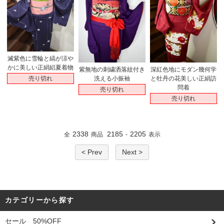
滅紫色に雪輪と縞が涼や
かに美しい正絹絽夏着物
紫無地の刺繍洒落紋付き
深紅色地にモダン幾何学
売り切れ
洗える小振袖
と牡丹の花美しい正絹訪
問着
売り切れ
売り切れ
2338
2185
2205
全
商品
-
表示
< Prev
Next >
カテゴリーから探す
セール 50%OFF