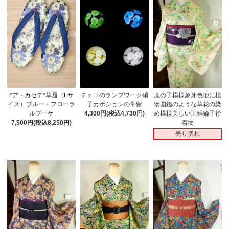
チェコのランプワーク硝
鹿の子模様象牙色地に植
*ア・カセテ*草履（Lサ
子カボションの帯留
物図鑑のような草花の染
イズ）ブルー・フローラ
4,300円(税込4,730円)
め模様美しい正絹綸子袷
ルブーケ
着物
7,500円(税込8,250円)
売り切れ