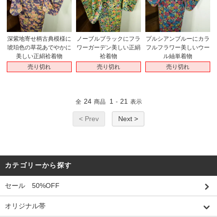
深紫地寄せ柄古典模様に
ノーブルブラックにフラ
プルシアンブルーにカラ
琥珀色の草花あでやかに
ワーガーデン美しい正絹
フルフラワー美しいウー
美しい正絹袷着物
袷着物
ル紬単着物
売り切れ
売り切れ
売り切れ
24
1
21
全
商品
-
表示
< Prev
Next >
カテゴリーから探す
セール 50%OFF
オリジナル帯