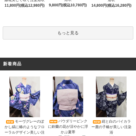
線花美しく咲く注染浴衣
浴衣
9,800円(税込10,780円)
11,800円(税込12,980円)
14,800円(税込16,280円)
もっと見る
新着商品
パウダリーピンク
モーヴグレーのぼ
紺と白のバイカラ
に鈴蘭の花が涼やかに浮
かし縞に椿のようなフロ
ー鹿の子椿が美しい注染
かぶ夏帯
ーラルデザイン美しい注
浴