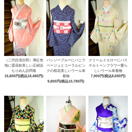
（二代目清次郎）薄紅色
パンジーブルーにバニラ
クリームイエローにパス
地に霞花枝美しい正絹浜
ベージュとコーラルピン
テルトーンフラワー愛ら
ちりめん訪問着
クの桜花美しいウール単
しいウール単着物
16,800円(税込18,480円)
着物
7,900円(税込8,690円)
9,800円(税込10,780円)