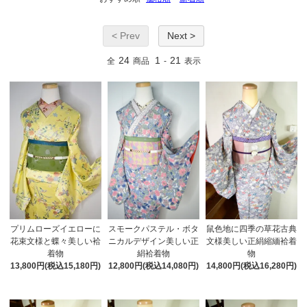
< Prev
Next >
24
1
21
全
商品
-
表示
スモークパステル・ボタ
鼠色地に四季の草花古典
プリムローズイエローに
ニカルデザイン美しい正
文様美しい正絹縮緬袷着
花束文様と蝶々美しい袷
絹袷着物
物
着物
12,800円(税込14,080円)
14,800円(税込16,280円)
13,800円(税込15,180円)