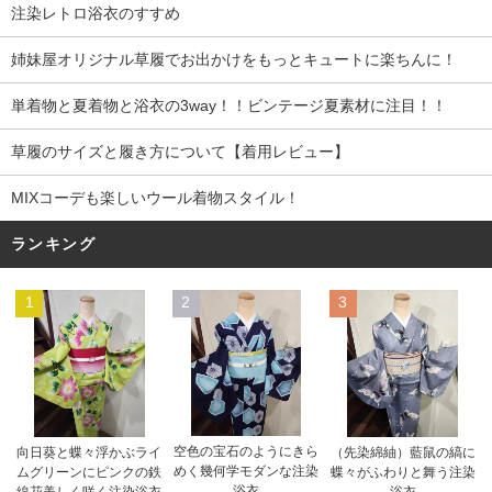
注染レトロ浴衣のすすめ
姉妹屋オリジナル草履でお出かけをもっとキュートに楽ちんに！
単着物と夏着物と浴衣の3way！！ビンテージ夏素材に注目！！
草履のサイズと履き方について【着用レビュー】
MIXコーデも楽しいウール着物スタイル！
ランキング
1
2
3
空色の宝石のようにきら
向日葵と蝶々浮かぶライ
（先染綿紬）藍鼠の縞に
めく幾何学モダンな注染
ムグリーンにピンクの鉄
蝶々がふわりと舞う注染
浴衣