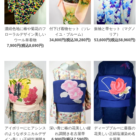
濃紺色地に椿や菊花のフ
振袖と帯セット（マグノ
付下げ着物セット（ソレ
ローラルデザイン美しい
リア）
イユ・ブルーム）
ウール単着物
53,600円(税込58,960円)
34,800円(税込38,280円)
7,900円(税込8,690円)
アイボリーにヒアシンス
深い青に椿の花美しい綴
ディープブルーに薔薇の
のようなボタニカルデザ
れ調開き名古屋帯
花美しい正絹塩瀬染め名
イン美しい正絹塩瀬開き
6,900円(税込7,590円)
古屋帯