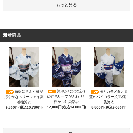
もっと見る
新着商品
涼やかな水の流れ
白藍にそよぐ楓が
海とカモメ白と青
に虹色リーフがふわりと
涼やかなスリーウェイ夏
藍のバイカラー絵羽柄注
浮かぶ注染浴衣
着物浴衣
染浴衣
12,800円(税込14,080円)
9,800円(税込10,780円)
8,800円(税込9,680円)