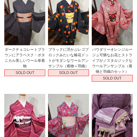
ダークチョコレートブラ
ブラックに浮かぶレゴブ
パウダリーオレンジルー
ウンにアラベスク・ボタ
ロックみたいな椿花ドッ
ジュ可憐なお花とストラ
ニカル美しいウール単着
トがモダンなウールアン
イプがノスタルジックな
物
サンブル（着物＋羽織）
ウールアンサンブル（着
物と羽織のセット）
SOLD OUT
SOLD OUT
SOLD OUT