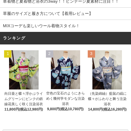
単着物と夏着物と浴衣の3way！！ビンテージ夏素材に注目！！
草履のサイズと履き方について【着用レビュー】
MIXコーデも楽しいウール着物スタイル！
ランキング
1
2
3
空色の宝石のようにきら
向日葵と蝶々浮かぶライ
（先染綿紬）藍鼠の縞に
めく幾何学モダンな注染
ムグリーンにピンクの鉄
蝶々がふわりと舞う注染
浴衣
線花美しく咲く注染浴衣
浴衣
9,800円(税込10,780円)
11,800円(税込12,980円)
14,800円(税込16,280円)