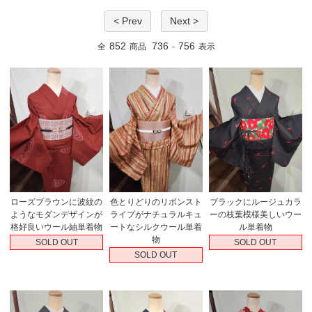
< Prev
Next >
852
736
756
全
商品
-
表示
ローズブラウンに波紋の
色とりどりのリボンスト
ブラックにルージュカラ
ようなモダンデザインが
ライプがナチュラルキュ
ーの枝葉模様美しいウー
格好良いウール紬単着物
ートなシルクウール単着
ル単着物
物
SOLD OUT
SOLD OUT
SOLD OUT