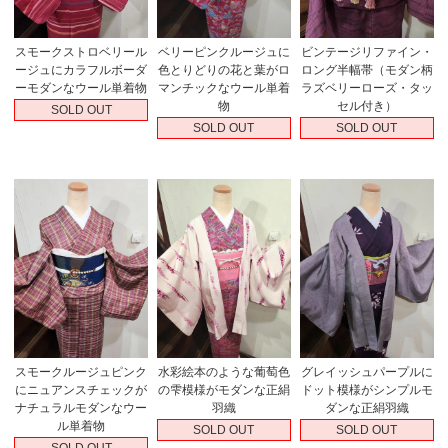
スモークストロベリール
ベリーピンクルージュに
ビンテージリファイン・
ージュにカラフルボーダ
色とりどりの花と葉がロ
ロング半幅帯（モダン柄
ーモダンなウール単着物
マンチックなウール単着
ラズベリーローズ・タッ
物
セル付き）
SOLD OUT
SOLD OUT
SOLD OUT
スモークルージュピンク
水彩絵本のような葡萄色
グレイッシュパープルに
にニュアンスチェックが
の雫模様がモダンな正絹
ドット模様がシンプルモ
ナチュラルモダンなウー
羽織
ダンな正絹羽織
ル単着物
SOLD OUT
SOLD OUT
SOLD OUT