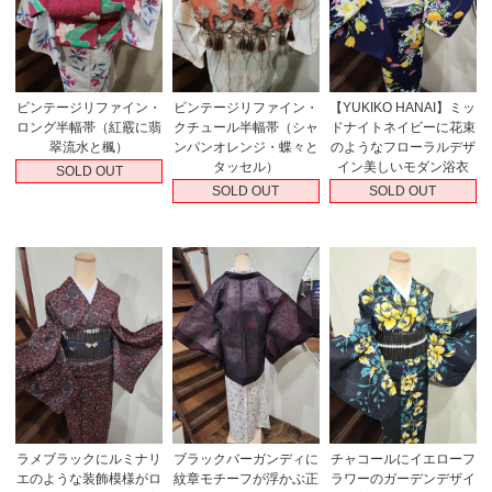
ビンテージリファイン・
ビンテージリファイン・
【YUKIKO HANAI】ミッ
ロング半幅帯（紅霰に翡
クチュール半幅帯（シャ
ドナイトネイビーに花束
翠流水と楓）
ンパンオレンジ・蝶々と
のようなフローラルデザ
タッセル）
イン美しいモダン浴衣
SOLD OUT
SOLD OUT
SOLD OUT
ラメブラックにルミナリ
ブラックバーガンディに
チャコールにイエローフ
エのような装飾模様がロ
紋章モチーフが浮かぶ正
ラワーのガーデンデザイ