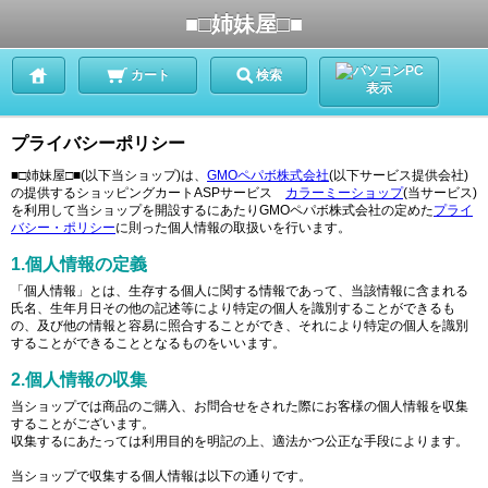
■□姉妹屋□■
PC
カート
検索
表示
プライバシーポリシー
■□姉妹屋□■(以下当ショップ)は、
GMOペパボ株式会社
(以下サービス提供会社)
の提供するショッピングカートASPサービス
カラーミーショップ
(当サービス)
を利用して当ショップを開設するにあたりGMOペパボ株式会社の定めた
プライ
バシー・ポリシー
に則った個人情報の取扱いを行います。
1.個人情報の定義
「個人情報」とは、生存する個人に関する情報であって、当該情報に含まれる
氏名、生年月日その他の記述等により特定の個人を識別することができるも
の、及び他の情報と容易に照合することができ、それにより特定の個人を識別
することができることとなるものをいいます。
2.個人情報の収集
当ショップでは商品のご購入、お問合せをされた際にお客様の個人情報を収集
することがございます。
収集するにあたっては利用目的を明記の上、適法かつ公正な手段によります。
当ショップで収集する個人情報は以下の通りです。