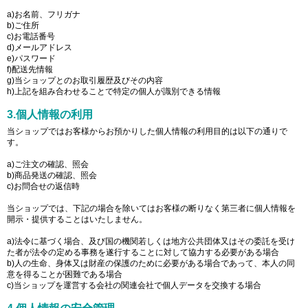
a)お名前、フリガナ
b)ご住所
c)お電話番号
d)メールアドレス
e)パスワード
f)配送先情報
g)当ショップとのお取引履歴及びその内容
h)上記を組み合わせることで特定の個人が識別できる情報
3.個人情報の利用
当ショップではお客様からお預かりした個人情報の利用目的は以下の通りで
す。
a)ご注文の確認、照会
b)商品発送の確認、照会
c)お問合せの返信時
当ショップでは、下記の場合を除いてはお客様の断りなく第三者に個人情報を
開示・提供することはいたしません。
a)法令に基づく場合、及び国の機関若しくは地方公共団体又はその委託を受け
た者が法令の定める事務を遂行することに対して協力する必要がある場合
b)人の生命、身体又は財産の保護のために必要がある場合であって、本人の同
意を得ることが困難である場合
c)当ショップを運営する会社の関連会社で個人データを交換する場合