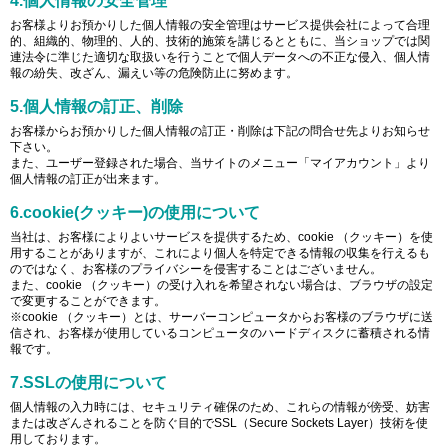
4.個人情報の安全管理
お客様よりお預かりした個人情報の安全管理はサービス提供会社によって合理
的、組織的、物理的、人的、技術的施策を講じるとともに、当ショップでは関
連法令に準じた適切な取扱いを行うことで個人データへの不正な侵入、個人情
報の紛失、改ざん、漏えい等の危険防止に努めます。
5.個人情報の訂正、削除
お客様からお預かりした個人情報の訂正・削除は下記の問合せ先よりお知らせ
下さい。
また、ユーザー登録された場合、当サイトのメニュー「マイアカウント」より
個人情報の訂正が出来ます。
6.cookie(クッキー)の使用について
当社は、お客様によりよいサービスを提供するため、cookie （クッキー）を使
用することがありますが、これにより個人を特定できる情報の収集を行えるも
のではなく、お客様のプライバシーを侵害することはございません。
また、cookie （クッキー）の受け入れを希望されない場合は、ブラウザの設定
で変更することができます。
※cookie （クッキー）とは、サーバーコンピュータからお客様のブラウザに送
信され、お客様が使用しているコンピュータのハードディスクに蓄積される情
報です。
7.SSLの使用について
個人情報の入力時には、セキュリティ確保のため、これらの情報が傍受、妨害
または改ざんされることを防ぐ目的でSSL（Secure Sockets Layer）技術を使
用しております。