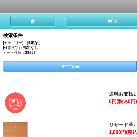
カート
検索条件
[カテゴリー]：
指定なし
[検索文字]：
指定なし
ヒット件数：
2395
件
おすすめ順
送料お支払
0円(税込0円)
リザード革
1,800円(税込