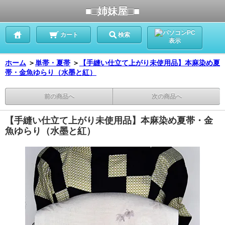
■□姉妹屋□■
PC
カート
検索
表示
ホーム
＞
単帯・夏帯
＞
【手縫い仕立て上がり未使用品】本麻染め夏
帯・金魚ゆらり（水墨と紅）
前の商品へ
次の商品へ
【手縫い仕立て上がり未使用品】本麻染め夏帯・金
魚ゆらり（水墨と紅）