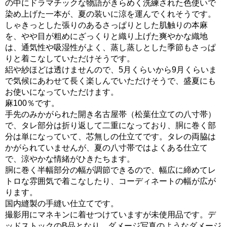
の中にドラマチックな物語がきらめく洗練された色使いで
染め上げた一本が、夏の装いに涼を運んでくれそうです。
しゃきっとした張りのあるさっぱりとした肌触りの本麻
を、やや目が粗めにざっくりと織り上げた爽やかな織地
は、通気性や吸湿性がよく、蒸し蒸しとした季節もさっぱ
りと着こなしていただけそうです。
絽や紗ほどは透けませんので、5月くらいから9月くらいま
で気候にあわせて長く楽しんでいただけそうで、盛夏にも
お使いになっていただけます。
麻100％です。
手先のみかがられた開き名古屋帯（松葉仕立ての八寸帯）
で、タレ部分は折り返して二重になっており、胴に巻く部
分は単になっていて、芯無しの仕立てです。タレの両脇は
かがられていませんが、夏の八寸帯ではよくある仕立て
で、涼やかな情緒がひきたちます。
胴に巻く半幅部分の幅が調節できるので、幅広に締めてレ
トロな雰囲気で着こなしたり、コーディネートの幅が広が
ります。
国内縫製の手縫い仕立てです。
撮影用にマネキンに着せつけていますが未使用品です。デ
ッドストックのB品となり、ダメージ写真のようなダメージ