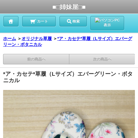
■□姉妹屋□■
PC
カート
検索
表示
ホーム
＞
オリジナル草履
＞
*ア・カセテ*草履（Lサイズ）エバーグ
リーン・ボタニカル
前の商品へ
次の商品へ
*ア・カセテ*草履（Lサイズ）エバーグリーン・ボタ
ニカル