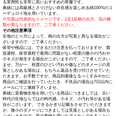
る実用性も非常に高いおすすめの草履です。
鼻緒には高級感とさりげない存在感を楽しめる綿100%のコ
ーデュロイ地を用いています。
※写真は代表的なイメージです。1足1足柄の出方、花の種
類が異なりますので、ご了承ください。
その他注意事項
生地のとり方によって、柄の出方が写真と異なる場合がご
ざいますので、ご了承ください。
保管や検品には、できるだけ注意を払っておりますが、製
造過程、保管過程で着用に問題がない程度の微小の汚れや
小キズが発生する場合がございますので、ご了承ください
ませ。万が一、程度のひどい汚れや傷などのダメージの見
落としがある場合は、もちろん返品を受け付けさせていた
だきます。お手数ですが、商品到着後なるべくすみやかに
商品のご確認を行っていただき、不良品の場合は7日以内に
メールにてご連絡下さいませ。
鼻緒に昔着物生地を用いている商品につきましては、古い
時代の生地ならではの時代感、小キズ、小汚れ等がある場
合がございます。 できるかぎり記載をさせていただきます
が、微小のダメージにつきましては見落としがある場合も
ございますので、昔の着物を用いたアイテムであることに