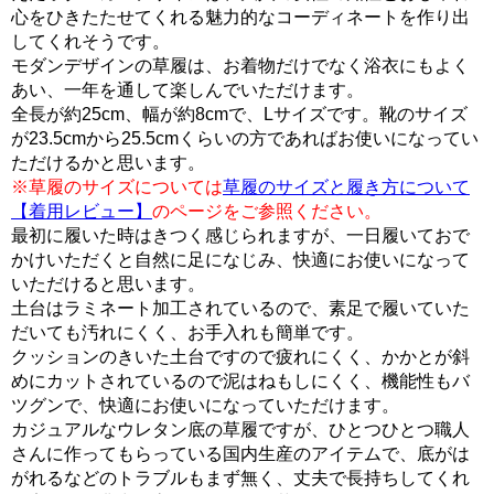
心をひきたたせてくれる魅力的なコーディネートを作り出
してくれそうです。
モダンデザインの草履は、お着物だけでなく浴衣にもよく
あい、一年を通して楽しんでいただけます。
全長が約25cm、幅が約8cmで、Lサイズです。靴のサイズ
が23.5cmから25.5cmくらいの方であればお使いになってい
ただけるかと思います。
※草履のサイズについては
草履のサイズと履き方について
【着用レビュー】
のページをご参照ください。
最初に履いた時はきつく感じられますが、一日履いておで
かけいただくと自然に足になじみ、快適にお使いになって
いただけると思います。
土台はラミネート加工されているので、素足で履いていた
だいても汚れにくく、お手入れも簡単です。
クッションのきいた土台ですので疲れにくく、かかとが斜
めにカットされているので泥はねもしにくく、機能性もバ
ツグンで、快適にお使いになっていただけます。
カジュアルなウレタン底の草履ですが、ひとつひとつ職人
さんに作ってもらっている国内生産のアイテムで、底がは
がれるなどのトラブルもまず無く、丈夫で長持ちしてくれ