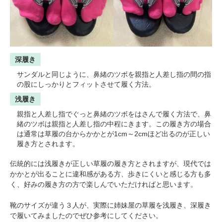
深履き
サンダルと同じように、鼻緒のツボを親指と人差し指の間の指
の股にしっかりとフィットさせて履く方法。
浅履き
親指と人差し指でぐっと鼻緒のツボをはさんで履く方法で、鼻
緒のツボは親指と人差し指の中程にきます。この履き方の場合
は通常は草履の台からかかとが1cm～2cmほど出るのが正しい
履き方とされます。
伝統的には浅履きが正しい草履の履き方とされますが、現代では
かかとが出ることに違和感がある方、歩きにくいと感じる方も多
く、好みの履き方の方で楽しんでいただければと思います。
靴のサイズが違う３人が、実際に姉妹屋の草履を浅履き、深履き
で履いてみましたのでぜひ参考にしてください。