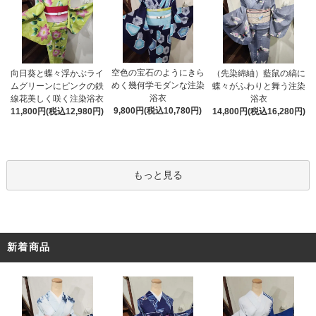
空色の宝石のようにきら
向日葵と蝶々浮かぶライ
（先染綿紬）藍鼠の縞に
めく幾何学モダンな注染
ムグリーンにピンクの鉄
蝶々がふわりと舞う注染
浴衣
線花美しく咲く注染浴衣
浴衣
9,800円(税込10,780円)
11,800円(税込12,980円)
14,800円(税込16,280円)
もっと見る
新着商品