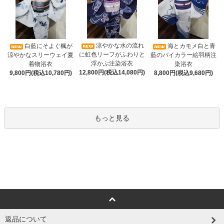
涼やかな水の流れ
白藍にそよぐ楓が
海とカモメ白と青
に虹色リーフがふわりと
涼やかなスリーウェイ夏
藍のバイカラー絵羽柄注
浮かぶ注染浴衣
着物浴衣
染浴衣
12,800円(税込14,080円)
9,800円(税込10,780円)
8,800円(税込9,680円)
もっと見る
返品について