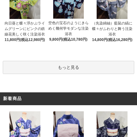
空色の宝石のようにきら
向日葵と蝶々浮かぶライ
（先染綿紬）藍鼠の縞に
めく幾何学モダンな注染
ムグリーンにピンクの鉄
蝶々がふわりと舞う注染
浴衣
線花美しく咲く注染浴衣
浴衣
9,800円(税込10,780円)
11,800円(税込12,980円)
14,800円(税込16,280円)
もっと見る
新着商品