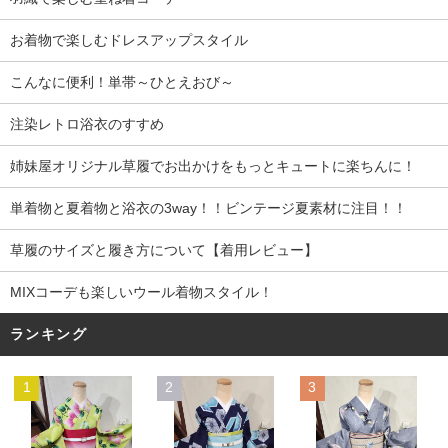
お着物で楽しむドレスアップスタイル
こんなに便利！単帯～ひとえおび～
注染レトロ浴衣のすすめ
姉妹屋オリジナル草履でお出かけをもっとキュートに楽ちんに！
単着物と夏着物と浴衣の3way！！ビンテージ夏素材に注目！！
草履のサイズと履き方について【着用レビュー】
MIXコーデも楽しいウール着物スタイル！
ランキング
1
2
3