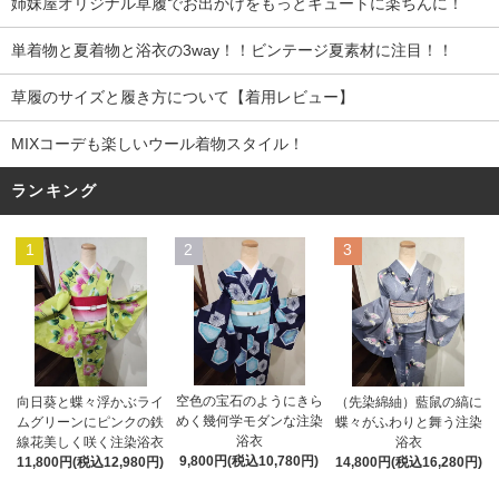
姉妹屋オリジナル草履でお出かけをもっとキュートに楽ちんに！
単着物と夏着物と浴衣の3way！！ビンテージ夏素材に注目！！
草履のサイズと履き方について【着用レビュー】
MIXコーデも楽しいウール着物スタイル！
ランキング
1
2
3
空色の宝石のようにきら
向日葵と蝶々浮かぶライ
（先染綿紬）藍鼠の縞に
めく幾何学モダンな注染
ムグリーンにピンクの鉄
蝶々がふわりと舞う注染
浴衣
線花美しく咲く注染浴衣
浴衣
9,800円(税込10,780円)
11,800円(税込12,980円)
14,800円(税込16,280円)