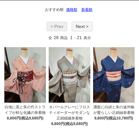
おすすめ順
価格順
新着順
< Prev
Next >
28
1
21
全
商品
-
表示
白地に黒と朱の竹ストラ
オパールグレーにフロス
濃藍に白絣と朱の遠州椿
イプが粋な化繊の単着物
ティボーダーがモダンな
が愛らしい正絹紬単着物
8,800円(税込9,680円)
正絹縮緬単着物
9,800円(税込10,780円)
8,800円(税込9,680円)