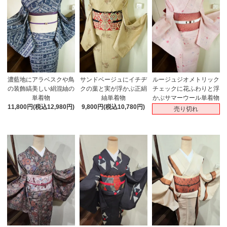
濃藍地にアラベスクや鳥
サンドベージュにイチヂ
ルージュジオメトリック
の装飾縞美しい絹混紬の
クの葉と実が浮かぶ正絹
チェックに花ふわりと浮
単着物
紬単着物
かぶサマーウール単着物
11,800円(税込12,980円)
9,800円(税込10,780円)
売り切れ