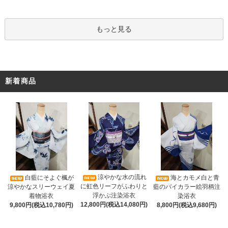
もっと見る
新着商品
涼やかな水の流れ
白藍にそよぐ楓が
海とカモメ白と青
に虹色リーフがふわりと
涼やかなスリーウェイ夏
藍のバイカラー絵羽柄注
浮かぶ注染浴衣
着物浴衣
染浴衣
12,800円(税込14,080円)
9,800円(税込10,780円)
8,800円(税込9,680円)