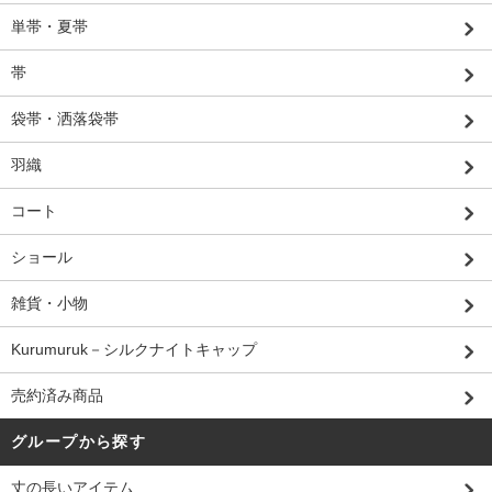
単帯・夏帯
帯
袋帯・洒落袋帯
羽織
コート
ショール
雑貨・小物
Kurumuruk－シルクナイトキャップ
売約済み商品
グループから探す
丈の長いアイテム