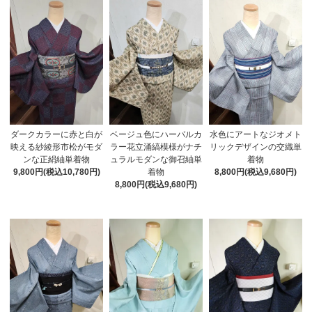
ダークカラーに赤と白が
ベージュ色にハーバルカ
水色にアートなジオメト
映える紗綾形市松がモダ
ラー花立涌縞模様がナチ
リックデザインの交織単
ンな正絹紬単着物
ュラルモダンな御召紬単
着物
9,800円(税込10,780円)
着物
8,800円(税込9,680円)
8,800円(税込9,680円)