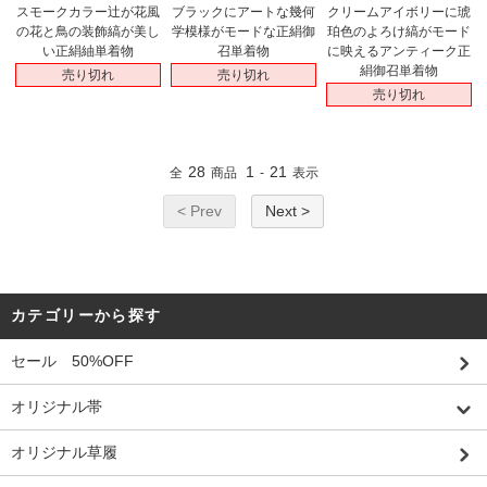
ブラックにアートな幾何
クリームアイボリーに琥
スモークカラー辻が花風
学模様がモードな正絹御
珀色のよろけ縞がモード
の花と鳥の装飾縞が美し
召単着物
に映えるアンティーク正
い正絹紬単着物
絹御召単着物
売り切れ
売り切れ
売り切れ
28
1
21
全
商品
-
表示
< Prev
Next >
カテゴリーから探す
セール 50%OFF
オリジナル帯
オリジナル草履