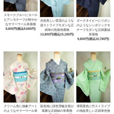
スモークブルーにヨーロ
ピアンモチーフが軽やか
水色美しい雲流のような
ダークネイビーにリボン
なサマーウール単着物
波ストライプモダンな正
のようなシンボリックモ
8,800円(税込9,680円)
絹単の色無地着物
チーフモダンな正絹夏紬
13,800円(税込15,180円)
単着物
9,800円(税込10,780円)
クリーム色に抽象アート
鼠色地に緋色雪輪文様が
薄萌葱色に竹ストライプ
のようなサマーウール単
風雅な正絹紬の単着物
の地紋美しい正絹単色無