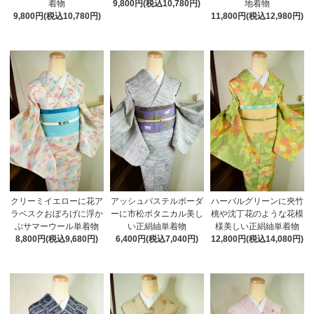
着物
9,800円(税込10,780円)
地着物
9,800円(税込10,780円)
11,800円(税込12,980円)
クリーミイエローに花ア
アッシュパステルボーダ
ハーバルグリーンに夾竹
ラベスクおぼろげに浮か
ーに市松ボタニカル美し
桃や沈丁花のような花模
ぶサマーウール単着物
い正絹紬単着物
様美しい正絹紬単着物
8,800円(税込9,680円)
6,400円(税込7,040円)
12,800円(税込14,080円)