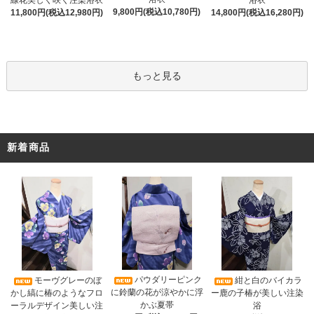
線花美しく咲く注染浴衣
浴衣
9,800円(税込10,780円)
11,800円(税込12,980円)
14,800円(税込16,280円)
もっと見る
新着商品
パウダリーピンク
モーヴグレーのぼ
紺と白のバイカラ
に鈴蘭の花が涼やかに浮
かし縞に椿のようなフロ
ー鹿の子椿が美しい注染
かぶ夏帯
ーラルデザイン美しい注
浴