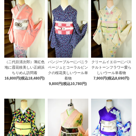
（二代目清次郎）薄紅色
パンジーブルーにバニラ
クリームイエローにパス
地に霞花枝美しい正絹浜
ベージュとコーラルピン
テルトーンフラワー愛ら
ちりめん訪問着
クの桜花美しいウール単
しいウール単着物
16,800円(税込18,480円)
着物
7,900円(税込8,690円)
9,800円(税込10,780円)