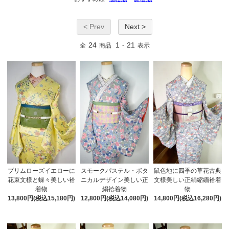
< Prev
Next >
24
1
21
全
商品
-
表示
スモークパステル・ボタ
鼠色地に四季の草花古典
プリムローズイエローに
ニカルデザイン美しい正
文様美しい正絹縮緬袷着
花束文様と蝶々美しい袷
絹袷着物
物
着物
12,800円(税込14,080円)
14,800円(税込16,280円)
13,800円(税込15,180円)