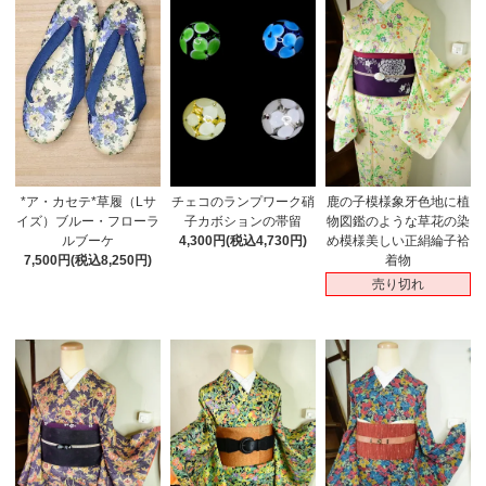
チェコのランプワーク硝
鹿の子模様象牙色地に植
*ア・カセテ*草履（Lサ
子カボションの帯留
物図鑑のような草花の染
イズ）ブルー・フローラ
4,300円(税込4,730円)
め模様美しい正絹綸子袷
ルブーケ
着物
7,500円(税込8,250円)
売り切れ