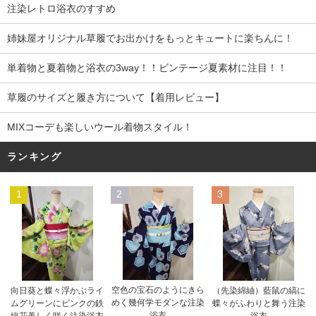
注染レトロ浴衣のすすめ
姉妹屋オリジナル草履でお出かけをもっとキュートに楽ちんに！
単着物と夏着物と浴衣の3way！！ビンテージ夏素材に注目！！
草履のサイズと履き方について【着用レビュー】
MIXコーデも楽しいウール着物スタイル！
ランキング
1
2
3
空色の宝石のようにきら
向日葵と蝶々浮かぶライ
（先染綿紬）藍鼠の縞に
めく幾何学モダンな注染
ムグリーンにピンクの鉄
蝶々がふわりと舞う注染
浴衣