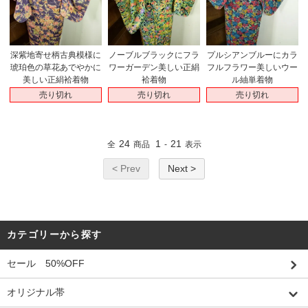
深紫地寄せ柄古典模様に
ノーブルブラックにフラ
プルシアンブルーにカラ
琥珀色の草花あでやかに
ワーガーデン美しい正絹
フルフラワー美しいウー
美しい正絹袷着物
袷着物
ル紬単着物
売り切れ
売り切れ
売り切れ
24
1
21
全
商品
-
表示
< Prev
Next >
カテゴリーから探す
セール 50%OFF
オリジナル帯