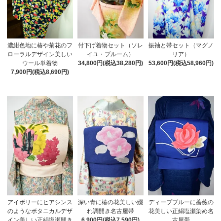
濃紺色地に椿や菊花のフ
振袖と帯セット（マグノ
付下げ着物セット（ソレ
ローラルデザイン美しい
リア）
イユ・ブルーム）
ウール単着物
53,600円(税込58,960円)
34,800円(税込38,280円)
7,900円(税込8,690円)
アイボリーにヒアシンス
深い青に椿の花美しい綴
ディープブルーに薔薇の
のようなボタニカルデザ
れ調開き名古屋帯
花美しい正絹塩瀬染め名
イン美しい正絹塩瀬開き
6,900円(税込7,590円)
古屋帯