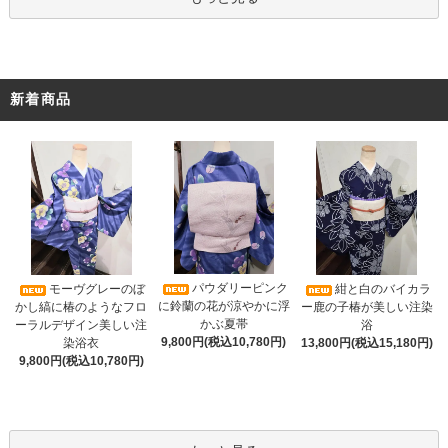
新着商品
パウダリーピンク
モーヴグレーのぼ
紺と白のバイカラ
に鈴蘭の花が涼やかに浮
かし縞に椿のようなフロ
ー鹿の子椿が美しい注染
かぶ夏帯
ーラルデザイン美しい注
浴
9,800円(税込10,780円)
染浴衣
13,800円(税込15,180円)
9,800円(税込10,780円)