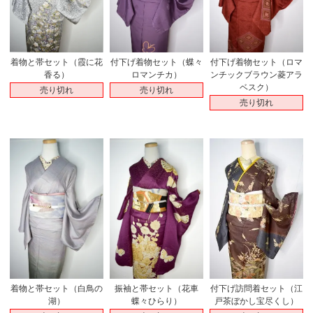
着物と帯セット（霞に花
付下げ着物セット（蝶々
付下げ着物セット（ロマ
香る）
ロマンチカ）
ンチックブラウン菱アラ
ベスク）
売り切れ
売り切れ
売り切れ
着物と帯セット（白鳥の
振袖と帯セット（花車
付下げ訪問着セット（江
湖）
蝶々ひらり）
戸茶ぼかし宝尽くし）