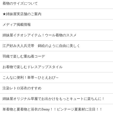
着物のサイズについて
★姉妹屋実店舗のご案内
メディア掲載情報
姉妹屋イチオシアイテム！ウール着物のススメ
江戸好み大人兵児帯 錦絵のように自由に美しく
羽織で楽しむ重ね着コーデ
お着物で楽しむドレスアップスタイル
こんなに便利！単帯～ひとえおび～
注染レトロ浴衣のすすめ
姉妹屋オリジナル草履でお出かけをもっとキュートに楽ちんに！
単着物と夏着物と浴衣の3way！！ビンテージ夏素材に注目！！