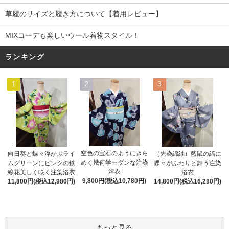
草履のサイズと履き方について【着用レビュー】
MIXコーデも楽しいウール着物スタイル！
ランキング
1
2
3
空色の宝石のようにきら
向日葵と蝶々浮かぶライ
（先染綿紬）藍鼠の縞に
めく幾何学モダンな注染
ムグリーンにピンクの鉄
蝶々がふわりと舞う注染
浴衣
線花美しく咲く注染浴衣
浴衣
9,800円(税込10,780円)
11,800円(税込12,980円)
14,800円(税込16,280円)
もっと見る