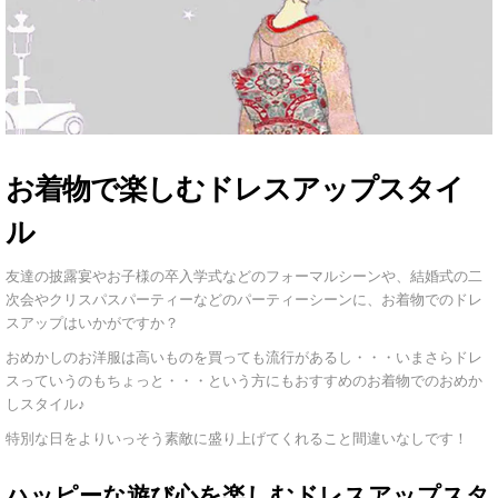
お着物で楽しむドレスアップスタイ
ル
友達の披露宴やお子様の卒入学式などのフォーマルシーンや、結婚式の二
次会やクリスパスパーティーなどのパーティーシーンに、お着物でのドレ
スアップはいかがですか？
おめかしのお洋服は高いものを買っても流行があるし・・・いまさらドレ
スっていうのもちょっと・・・という方にもおすすめのお着物でのおめか
しスタイル♪
特別な日をよりいっそう素敵に盛り上げてくれること間違いなしです！
ハッピーな遊び心を楽しむドレスアップスタ