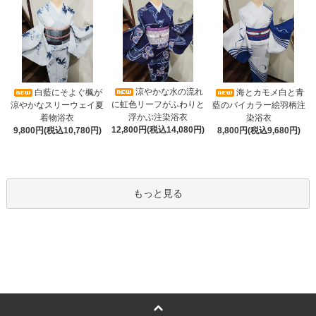
涼やかな水の流れ
白藍にそよぐ楓が
海とカモメ白と青
に虹色リーフがふわりと
涼やかなスリーウェイ夏
藍のバイカラー絵羽柄注
浮かぶ注染浴衣
着物浴衣
染浴衣
12,800円(税込14,080円)
9,800円(税込10,780円)
8,800円(税込9,680円)
もっと見る