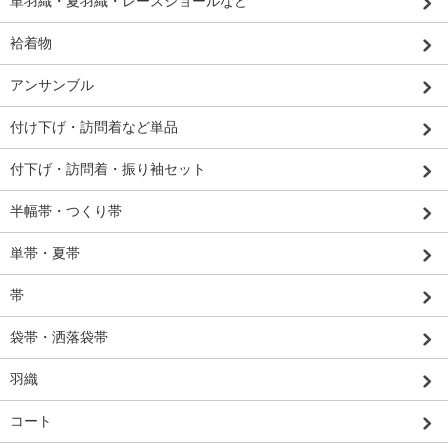
単羽織・夏羽織・レースショールなど
袷着物
アンサンブル
付け下げ・訪問着など単品
付下げ・訪問着・振り袖セット
半幅帯・つくり帯
単帯・夏帯
帯
袋帯・洒落袋帯
羽織
コート