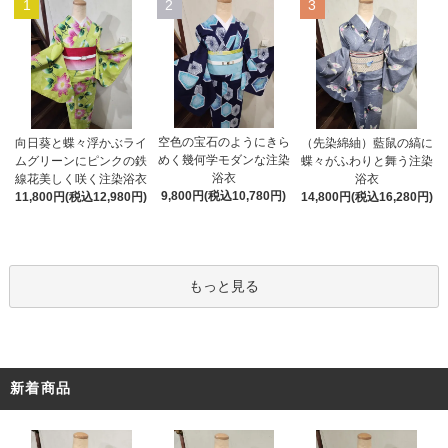
1
2
3
空色の宝石のようにきら
向日葵と蝶々浮かぶライ
（先染綿紬）藍鼠の縞に
めく幾何学モダンな注染
ムグリーンにピンクの鉄
蝶々がふわりと舞う注染
浴衣
線花美しく咲く注染浴衣
浴衣
9,800円(税込10,780円)
11,800円(税込12,980円)
14,800円(税込16,280円)
もっと見る
新着商品