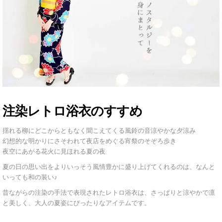
注染レトロ浴衣のすすめ
揺れる柳にどこからともなく聞こえてくる風鈴の音涼やかな夕涼み
幻想的な明かりにさそわれて夜店をめぐる宵祭のそぞろ歩き
夜空にあがる花火に見ほれる夏の夜
夏の日の思い出をよりいっそう風情豊かに盛り上げてくれるのは、なんと
いっても和の装い♪
昔ながらの注染の手法で表現されたレトロ浴衣は、さっぱりと涼やかで凛
と美しく、大人の夏姿にぴったりなアイテムです。