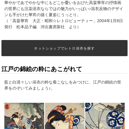
華やかであでやかな中にもどこか憂いをおびた高畠華宵の抒情画
の世界にも注染浴衣ならではの魅力がいっぱい♪浴衣反物のデザイ
ンも手がけた華宵の描く夏姿にうっとり。
（「高畠華宵 大正・昭和☆レトロビューティー」2004年1月8日
発行 松本品子編 河出書房新社 より）
ネットショップでレトロ浴衣を探す
江戸の錦絵の粋にあこがれて
藍と白清々しい浴衣の粋な着こなしをみつけに、江戸の錦絵の世
界をのぞいてみましょう♪。