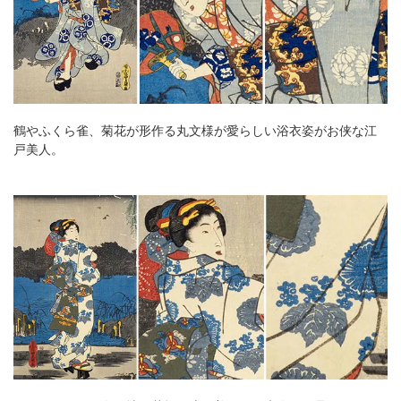
鶴やふくら雀、菊花が形作る丸文様が愛らしい浴衣姿がお侠な江
戸美人。