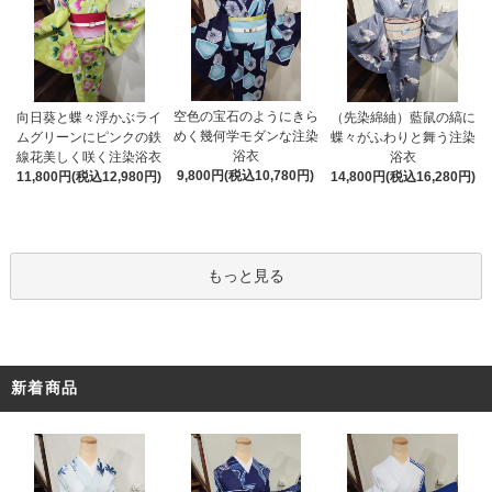
空色の宝石のようにきら
向日葵と蝶々浮かぶライ
（先染綿紬）藍鼠の縞に
めく幾何学モダンな注染
ムグリーンにピンクの鉄
蝶々がふわりと舞う注染
浴衣
線花美しく咲く注染浴衣
浴衣
9,800円(税込10,780円)
11,800円(税込12,980円)
14,800円(税込16,280円)
もっと見る
新着商品