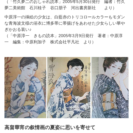
（「竹久夢二のおしゃれ読本」2005年5月30日発行 編者：竹久
夢二美術館 石川桂子 谷口朋子 河出書房新社 より）
中原淳一の挿絵の少女は、白藍赤のトリコロールカラーもモダン
な青海波文様の浴衣に博多帯に帯揚げをあわせた少女らしい華や
ぎかおる装い♪
（「中原淳一 きもの読本」2005年3月9日発行 著者：中原淳
一 編集：中原利加子 株式会社平凡社 より）
高畠華宵の叙情画の夏姿に思いを寄せて