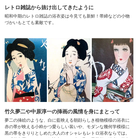
レトロ雑誌から抜け出してきたように
昭和中期のレトロ雑誌の浴衣姿は今見ても新鮮！帯締などの小物
づかいもとても素敵です。
竹久夢二や中原淳一の挿画の風情を身にまとって
夢二の挿絵のような、白に藍映える朝顔らしき植物模様の浴衣に
赤の帯が映える小粋かつ愛らしい装いや、モダンな幾何学模様に
黒の帯をきりりとしめた大人のオシャレもレトロ浴衣ならでは。