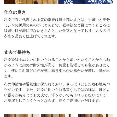
仕立の良さ
注染浴衣に代表される昔の浴衣は総手縫いまたは、手縫いと部分
ミシンの併用のものがほとんどで、裾や袂など目につくところに
は縫い目が表にでないきちんとした仕立となっており、大人の浴
衣姿を品良く仕上げてくれます。
丈夫で長持ち
注染染は手ぬぐいに用いられることから多いということからもわ
かるように染めの耐久性が高く、何度も洗濯しても色があせにく
く、使いこむほどに色が落ち着き柔らかい風合いが増し、味が出
ます。
布の伸縮性や通気性が保たれており、さっぱりとした着心地もバ
ツグンです。また、注染に用いられる昔ならではの綿は、ほどよ
い張りがありとても丈夫で、汗をかいてもよれっとなりにくく、
お洗濯をしてもくたっとならず、長くご愛用いただけます。