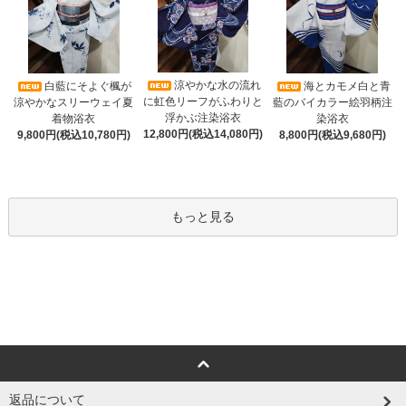
涼やかな水の流れ
白藍にそよぐ楓が
海とカモメ白と青
に虹色リーフがふわりと
涼やかなスリーウェイ夏
藍のバイカラー絵羽柄注
浮かぶ注染浴衣
着物浴衣
染浴衣
12,800円(税込14,080円)
9,800円(税込10,780円)
8,800円(税込9,680円)
もっと見る
返品について