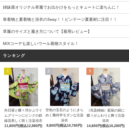
姉妹屋オリジナル草履でお出かけをもっとキュートに楽ちんに！
単着物と夏着物と浴衣の3way！！ビンテージ夏素材に注目！！
草履のサイズと履き方について【着用レビュー】
MIXコーデも楽しいウール着物スタイル！
ランキング
1
2
3
空色の宝石のようにきら
向日葵と蝶々浮かぶライ
（先染綿紬）藍鼠の縞に
めく幾何学モダンな注染
ムグリーンにピンクの鉄
蝶々がふわりと舞う注染
浴衣
線花美しく咲く注染浴衣
浴衣
9,800円(税込10,780円)
11,800円(税込12,980円)
14,800円(税込16,280円)