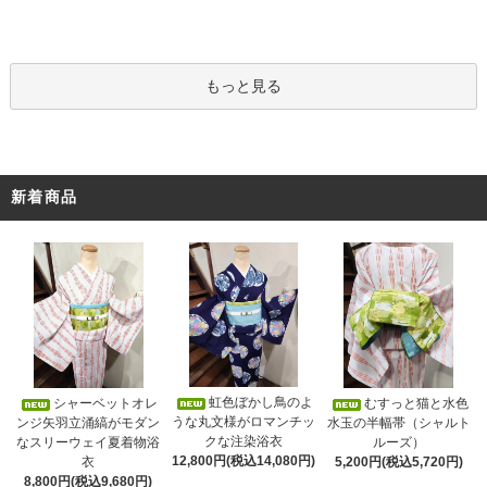
もっと見る
新着商品
虹色ぼかし鳥のよ
シャーベットオレ
むすっと猫と水色
うな丸文様がロマンチッ
ンジ矢羽立涌縞がモダン
水玉の半幅帯（シャルト
クな注染浴衣
なスリーウェイ夏着物浴
ルーズ）
12,800円(税込14,080円)
衣
5,200円(税込5,720円)
8,800円(税込9,680円)