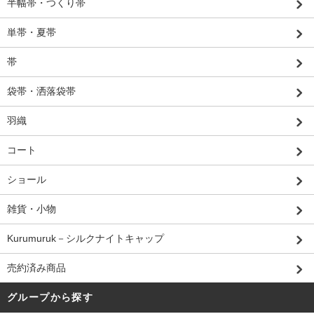
半幅帯・つくり帯
単帯・夏帯
帯
袋帯・洒落袋帯
羽織
コート
ショール
雑貨・小物
Kurumuruk－シルクナイトキャップ
売約済み商品
グループから探す