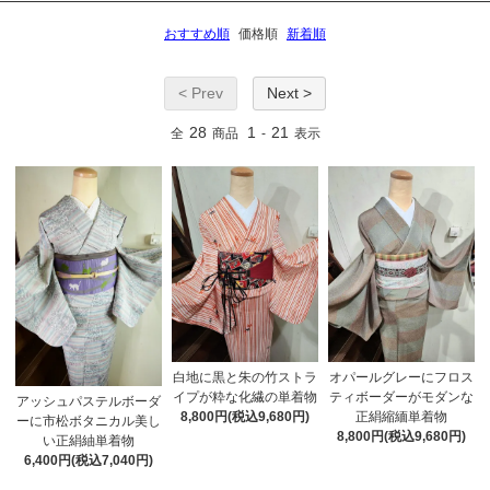
おすすめ順
価格順
新着順
< Prev
Next >
28
1
21
全
商品
-
表示
白地に黒と朱の竹ストラ
オパールグレーにフロス
イプが粋な化繊の単着物
ティボーダーがモダンな
アッシュパステルボーダ
8,800円(税込9,680円)
正絹縮緬単着物
ーに市松ボタニカル美し
8,800円(税込9,680円)
い正絹紬単着物
6,400円(税込7,040円)