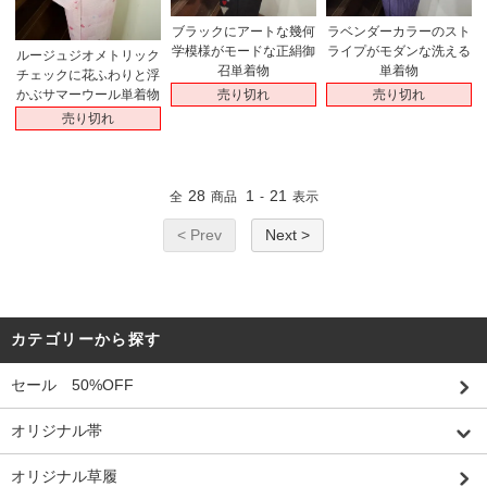
ブラックにアートな幾何
ラベンダーカラーのスト
学模様がモードな正絹御
ライプがモダンな洗える
ルージュジオメトリック
召単着物
単着物
チェックに花ふわりと浮
売り切れ
売り切れ
かぶサマーウール単着物
売り切れ
28
1
21
全
商品
-
表示
< Prev
Next >
カテゴリーから探す
セール 50%OFF
オリジナル帯
オリジナル草履