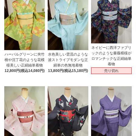
ネイビーに西洋ファブリ
ックのような薔薇模様が
ハーバルグリーンに夾竹
水色美しい雲流のような
ロマンチックな正絹紬単
桃や沈丁花のような花模
波ストライプモダンな正
着物
様美しい正絹紬単着物
絹単の色無地着物
売り切れ
12,800円(税込14,080円)
13,800円(税込15,180円)