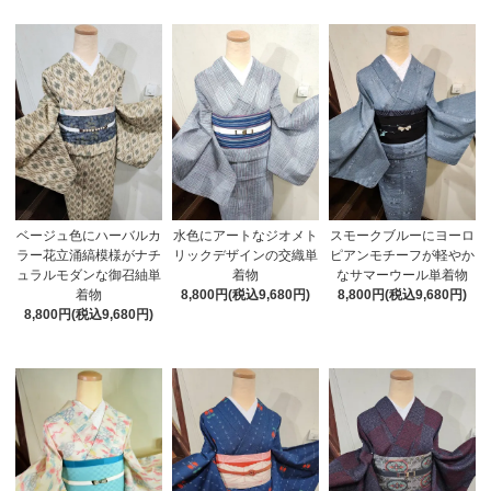
ベージュ色にハーバルカ
水色にアートなジオメト
スモークブルーにヨーロ
ラー花立涌縞模様がナチ
リックデザインの交織単
ピアンモチーフが軽やか
ュラルモダンな御召紬単
着物
なサマーウール単着物
着物
8,800円(税込9,680円)
8,800円(税込9,680円)
8,800円(税込9,680円)