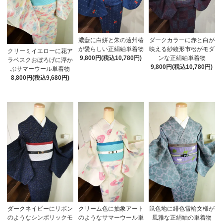
濃藍に白絣と朱の遠州椿
ダークカラーに赤と白が
が愛らしい正絹紬単着物
映える紗綾形市松がモダ
クリーミイエローに花ア
9,800円(税込10,780円)
ンな正絹紬単着物
ラベスクおぼろげに浮か
9,800円(税込10,780円)
ぶサマーウール単着物
8,800円(税込9,680円)
ダークネイビーにリボン
クリーム色に抽象アート
鼠色地に緋色雪輪文様が
のようなシンボリックモ
のようなサマーウール単
風雅な正絹紬の単着物