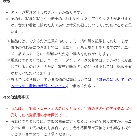
状態
ダメージ写真のようなダメージがあります。
その他、写真に写らない若干の小汚れや小キズ、アクやクスミがあります
が、昔のお着物に慣れた方であれば十分お召しになっていただけるかと思
います。
検品には、できるだけ注意を払い、シミ・汚れ等を記載しておりますが、
微小の汚れ等につきましては、見落としがある場合もありますので、ユー
ズド品であることにご理解いただきご購入をおねがいします。
胴裏につきましては、ユーズド・アンティークの着物は、ホシやシミが生
じているものが大半のため、状態が軽度のものにつきましては、記載を省
かせていただいております。
当店でお取り扱いしている着物の状態については、
「姉妹屋について」の
ページの「着物の状態について」
をご参照ください。
その他注意事項
商品は、『羽織・コート』のみになります。写真のその他のアイテムは別
売りまたは撮影用の参考商品です。
写真につきましては、実際の商品に近くなるよう努めておりますが、モニ
ターの違いや光のあたり具合により、色や雰囲気が実物とやや異なる場合
がございますので、ご了承ください。