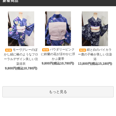
新着商品
パウダリーピンク
モーヴグレーのぼ
紺と白のバイカラ
に鈴蘭の花が涼やかに浮
かし縞に椿のようなフロ
ー鹿の子椿が美しい注染
かぶ夏帯
ーラルデザイン美しい注
浴
9,800円(税込10,780円)
染浴衣
13,800円(税込15,180円)
9,800円(税込10,780円)
もっと見る