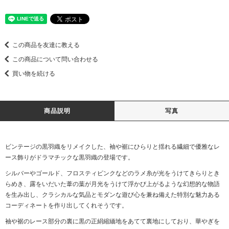
この商品を友達に教える
この商品について問い合わせる
買い物を続ける
商品説明
写真
ビンテージの黒羽織をリメイクした、袖や裾にひらりと揺れる繊細で優雅なレ
ース飾りがドラマチックな黒羽織の登場です。
シルバーやゴールド、フロスティピンクなどのラメ糸が光をうけてきらりとき
らめき、露をいだいた葦の葉が月光をうけて浮かび上がるような幻想的な物語
を生み出し、クラシカルな気品とモダンな遊び心を兼ね備えた特別な魅力ある
コーディネートを作り出してくれそうです。
袖や裾のレース部分の裏に黒の正絹縮緬地をあてて裏地にしており、華やぎを