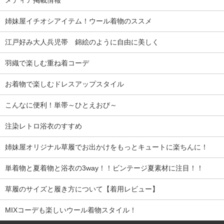
姉妹屋イチオシアイテム！ウール着物のススメ
江戸好み大人兵児帯 錦絵のように自由に美しく
羽織で楽しむ重ね着コーデ
お着物で楽しむドレスアップスタイル
こんなに便利！単帯～ひとえおび～
注染レトロ浴衣のすすめ
姉妹屋オリジナル草履でお出かけをもっとキュートに楽ちんに！
単着物と夏着物と浴衣の3way！！ビンテージ夏素材に注目！！
草履のサイズと履き方について【着用レビュー】
MIXコーデも楽しいウール着物スタイル！