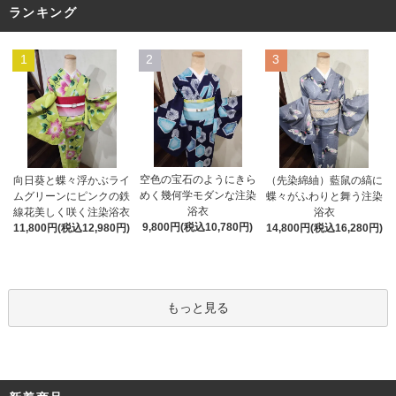
ランキング
1
2
3
空色の宝石のようにきら
向日葵と蝶々浮かぶライ
（先染綿紬）藍鼠の縞に
めく幾何学モダンな注染
ムグリーンにピンクの鉄
蝶々がふわりと舞う注染
浴衣
線花美しく咲く注染浴衣
浴衣
9,800円(税込10,780円)
11,800円(税込12,980円)
14,800円(税込16,280円)
もっと見る