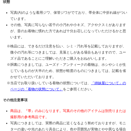
状態
写真(A)のような着用ジワ、保管ジワがでており、帯全体に中折れ線がつい
ています。
その他、写真に写らない若干の小汚れや小キズ、アクやクスミがあります
が、昔のお着物に慣れた方であれば十分お召しになっていただけるかと思
います。
検品には、できるだけ注意を払い、シミ・汚れ等を記載しておりますが、
微小の汚れ等につきましては、見落としがある場合もありますので、ユー
ズド品であることにご理解いただきご購入をおねがいします。
胴裏につきましては、ユーズド・アンティークの着物は、ホシやシミが生
じているものが大半のため、状態が軽度のものにつきましては、記載を省
かせていただいております。
当店でお取り扱いしている着物の状態については、
「姉妹屋について」の
ページの「着物の状態について」
をご参照ください。
その他注意事項
商品は、『帯』のみになります。写真のその他のアイテムは別売りまたは
撮影用の参考商品です。
写真につきましては、実際の商品に近くなるよう努めておりますが、モニ
ターの違いや光のあたり具合により、色や雰囲気が実物とやや異なる場合