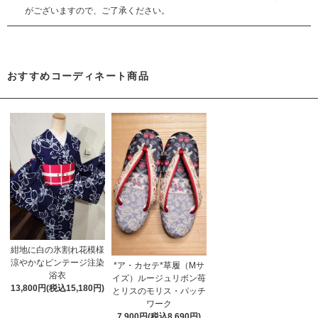
がございますので、ご了承ください。
おすすめコーディネート商品
紺地に白の氷割れ花模様
涼やかなビンテージ注染
*ア・カセテ*草履（Mサ
浴衣
イズ）ルージュリボン苺
13,800円(税込15,180円)
とリスのモリス・パッチ
ワーク
7,900円(税込8,690円)