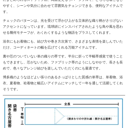
やすく、シーンや気分に合わせて雰囲気をチェンジできる、便利なアイテムで
す。
チェックのパターンは、光を受けて浮かび上がる立体的な織り柄がさりげない
アクセントになっています。琉球絣にインスパイアされたような鳥や風を思わ
せる幾何モチーフが、わくわくするような物語をプラスしてくれます。
浴衣にもお着物にも、結び方や巻き方次第で、さまざまな表情を楽しんでいた
だけ、コーディネートの幅を広げてくれる万能アイテムです。
裏や芯のついていない単の織りの帯です。半分に折って半幅帯感覚で使うこと
もできますし、芯がないため、ファブリック帯のようにしなやかで、長さも長
めで、色々なアレンジ結びを楽しんでいただくのにも最適です。
博多織のようなほどよい張りのあるさっぱりとした質感の単帯は、単着物、浴
衣、夏着物、袷着物と幅広いアイテムにマッチして一年を通して活躍してくれ
そうです。