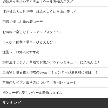
姉妹屋イチオシアイテム！ウール着物のススメ
江戸好み大人兵児帯 錦絵のように自由に美しく
羽織で楽しむ重ね着コーデ
お着物で楽しむドレスアップスタイル
こんなに便利！単帯～ひとえおび～
注染レトロ浴衣のすすめ
姉妹屋オリジナル草履でお出かけをもっとキュートに楽ちんに！
単着物と夏着物と浴衣の3way！！ビンテージ夏素材に注目！！
草履のサイズと履き方について【着用レビュー】
MIXコーデも楽しいウール着物スタイル！
ランキング