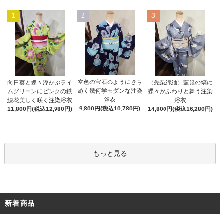
1
2
3
空色の宝石のようにきら
向日葵と蝶々浮かぶライ
（先染綿紬）藍鼠の縞に
めく幾何学モダンな注染
ムグリーンにピンクの鉄
蝶々がふわりと舞う注染
浴衣
線花美しく咲く注染浴衣
浴衣
9,800円(税込10,780円)
11,800円(税込12,980円)
14,800円(税込16,280円)
もっと見る
新着商品