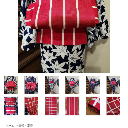
ホーム
>
単帯・夏帯