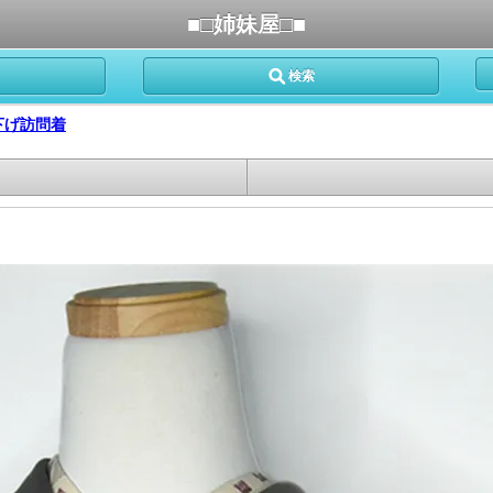
■□姉妹屋□■
検索
下げ訪問着