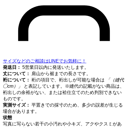
サイズなどのご相談はLINEでお気軽に！
発送日：
5営業日以内に発送いたします。
丈について：
肩山から裾までの長さです。
裄について：
裄の項目で、裄出しが可能な場合は
「（縫代
◯cm）」
と表記しています。※縫代の記載がない商品は、
裄出しの余裕がない、または袷仕立てのため判別できない
ものです。
実測サイズ：
平置きでの採寸のため、多少の誤差が生じる
場合があります。
状態
写真に写らない若干の小汚れや小キズ、アクやクスミがあ