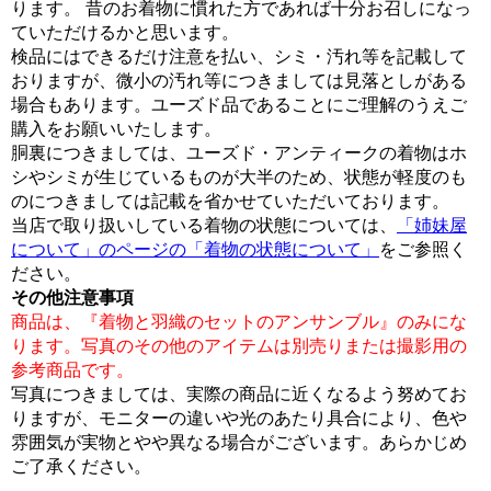
ります。 昔のお着物に慣れた方であれば十分お召しになっ
ていただけるかと思います。
検品にはできるだけ注意を払い、シミ・汚れ等を記載して
おりますが、微小の汚れ等につきましては見落としがある
場合もあります。ユーズド品であることにご理解のうえご
購入をお願いいたします。
胴裏につきましては、ユーズド・アンティークの着物はホ
シやシミが生じているものが大半のため、状態が軽度のも
のにつきましては記載を省かせていただいております。
当店で取り扱いしている着物の状態については、
「姉妹屋
について」のページの「着物の状態について」
をご参照く
ださい。
その他注意事項
商品は、『着物と羽織のセットのアンサンブル』のみにな
ります。写真のその他のアイテムは別売りまたは撮影用の
参考商品です。
写真につきましては、実際の商品に近くなるよう努めてお
りますが、モニターの違いや光のあたり具合により、色や
雰囲気が実物とやや異なる場合がございます。あらかじめ
ご了承ください。