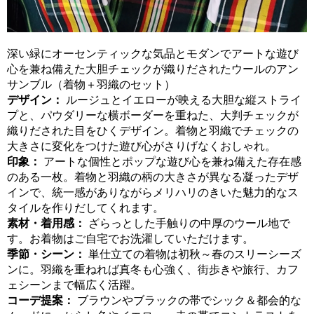
深い緑にオーセンティックな気品とモダンでアートな遊び
心を兼ね備えた大胆チェックが織りだされたウールのアン
サンブル（着物＋羽織のセット）
デザイン：
ルージュとイエローが映える大胆な縦ストライ
プと、パウダリーな横ボーダーを重ねた、大判チェックが
織りだされた目をひくデザイン。着物と羽織でチェックの
大きさに変化をつけた遊び心がさりげなくおしゃれ。
印象：
アートな個性とポップな遊び心を兼ね備えた存在感
のある一枚。着物と羽織の柄の大きさが異なる凝ったデザ
インで、統一感がありながらメリハリのきいた魅力的なス
タイルを作りだしてくれます。
素材・着用感：
ざらっとした手触りの中厚のウール地で
す。お着物はご自宅でお洗濯していただけます。
季節・シーン：
単仕立ての着物は初秋～春のスリーシーズ
ンに。羽織を重ねれば真冬も心強く、街歩きや旅行、カフ
ェシーンまで幅広く活躍。
コーデ提案：
ブラウンやブラックの帯でシック＆都会的な