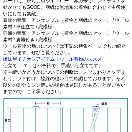
ムードに。からし色やイエロー、赤の帯でコントラストを
効かせてもGOOD。羽織は無地系の着物に合わせて主役使
いにしても素敵。
着物の種類：アンサンブル（着物と羽織のセット） / ウール
素材 / 単仕立て / 織模様
羽織の種類：アンサンブル（着物と羽織のセット） / ウール
素材 / 裏地付き / 織模様
ウール着物の魅力については下記の特集ページでもご紹介
しています。ぜひご覧ください。
姉妹屋イチオシアイテム！ウール着物のススメ
仕立て：
エリはバチ衿で、手縫い仕立てです。
※手縫いかどうかについての判断は、スソまわりとソデま
わり、ソデ付け、脇線の縫い目で確認しております。それ
以外の部分ミシン縫いの場合は見逃しがあることがござい
ますので、ご了承ください。