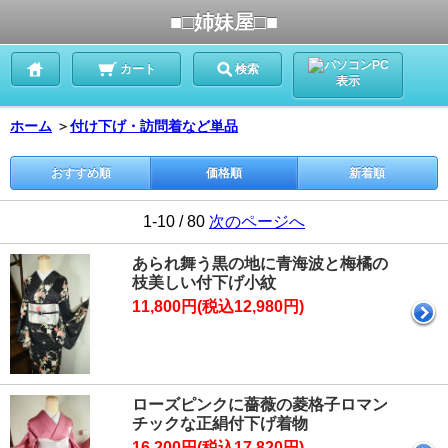
■□姉妹屋□■
PC
カート
検索
表示
ホーム
＞
付け下げ・訪問着など単品
おすすめ順
価格順
新着順
1-10 / 80
次のページへ
あられ舞う黒の地に青海波と梅橘の
枝美しい付下げ小紋
11,800円(税込12,980円)
ローズピンクに薔薇の菱格子ロマン
チックな正絹付下げ着物
16,200円(税込17,820円)