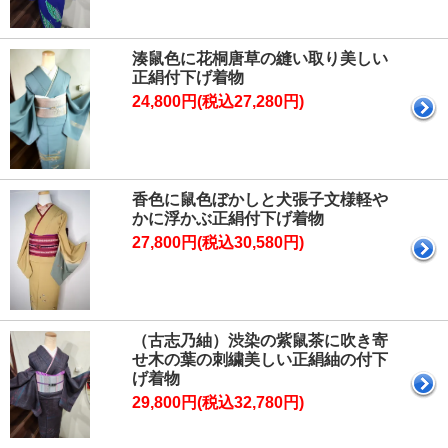
湊鼠色に花桐唐草の縫い取り美しい
正絹付下げ着物
24,800円(税込27,280円)
香色に鼠色ぼかしと犬張子文様軽や
かに浮かぶ正絹付下げ着物
27,800円(税込30,580円)
（古志乃紬）渋染の紫鼠茶に吹き寄
せ木の葉の刺繍美しい正絹紬の付下
げ着物
29,800円(税込32,780円)