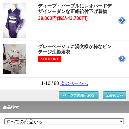
ディープ・パープルにレオパードデ
ザインモダンな正絹袷付下げ着物
39,800円(税込43,780円)
グレーベージュに渦文様が粋なビン
テージ注染浴衣
SOLD OUT
1-10 / 80
次のページへ
↑ページの先頭へ戻る↑
全部見る>>
商品検索