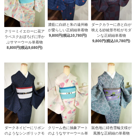
濃藍に白絣と朱の遠州椿
ダークカラーに赤と白が
が愛らしい正絹紬単着物
映える紗綾形市松がモダ
クリーミイエローに花ア
9,800円(税込10,780円)
ンな正絹紬単着物
ラベスクおぼろげに浮か
9,800円(税込10,780円)
ぶサマーウール単着物
8,800円(税込9,680円)
ダークネイビーにリボン
クリーム色に抽象アート
鼠色地に緋色雪輪文様が
のようなシンボリックモ
のようなサマーウール単
風雅な正絹紬の単着物