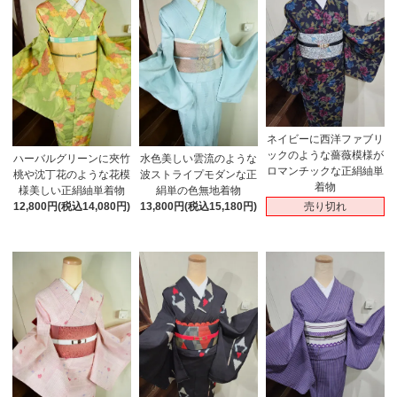
ネイビーに西洋ファブリ
ックのような薔薇模様が
ハーバルグリーンに夾竹
水色美しい雲流のような
ロマンチックな正絹紬単
桃や沈丁花のような花模
波ストライプモダンな正
着物
様美しい正絹紬単着物
絹単の色無地着物
売り切れ
12,800円(税込14,080円)
13,800円(税込15,180円)