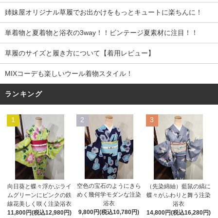
姉妹屋オリジナル草履でお出かけをもっとキュートに楽ちんに！
単着物と夏着物と浴衣の3way！！ビンテージ夏素材に注目！！
草履のサイズと履き方について【着用レビュー】
MIXコーデも楽しいウール着物スタイル！
ランキング
1
2
3
空色の宝石のようにきら
向日葵と蝶々浮かぶライ
（先染綿紬）藍鼠の縞に
めく幾何学モダンな注染
ムグリーンにピンクの鉄
蝶々がふわりと舞う注染
浴衣
線花美しく咲く注染浴衣
浴衣
9,800円(税込10,780円)
11,800円(税込12,980円)
14,800円(税込16,280円)