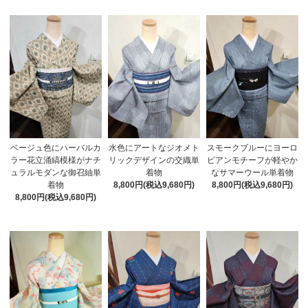
ベージュ色にハーバルカ
水色にアートなジオメト
スモークブルーにヨーロ
ラー花立涌縞模様がナチ
リックデザインの交織単
ピアンモチーフが軽やか
ュラルモダンな御召紬単
着物
なサマーウール単着物
着物
8,800円(税込9,680円)
8,800円(税込9,680円)
8,800円(税込9,680円)