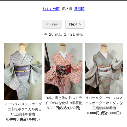
おすすめ順
価格順
新着順
< Prev
Next >
28
1
21
全
商品
-
表示
白地に黒と朱の竹ストラ
オパールグレーにフロス
イプが粋な化繊の単着物
ティボーダーがモダンな
アッシュパステルボーダ
8,800円(税込9,680円)
正絹縮緬単着物
ーに市松ボタニカル美し
8,800円(税込9,680円)
い正絹紬単着物
6,400円(税込7,040円)