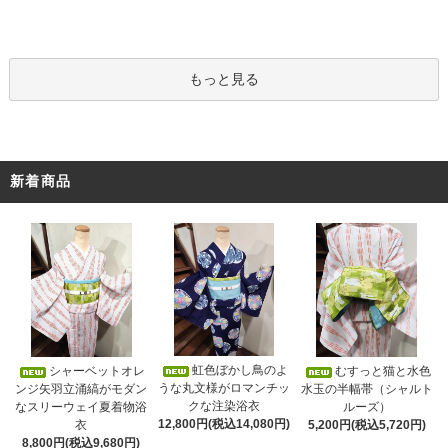
もっと見る
新着商品
虹色ぼかし鳥のよ
シャーベットオレ
むすっと猫と水色
うな丸文様がロマンチッ
ンジ矢羽立涌縞がモダン
水玉の半幅帯（シャルト
クな注染浴衣
なスリーウェイ夏着物浴
ルーズ）
12,800円(税込14,080円)
衣
5,200円(税込5,720円)
8,800円(税込9,680円)