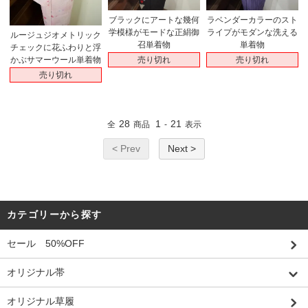
ブラックにアートな幾何
ラベンダーカラーのスト
学模様がモードな正絹御
ライプがモダンな洗える
ルージュジオメトリック
召単着物
単着物
チェックに花ふわりと浮
売り切れ
売り切れ
かぶサマーウール単着物
売り切れ
28
1
21
全
商品
-
表示
< Prev
Next >
カテゴリーから探す
セール 50%OFF
オリジナル帯
オリジナル草履