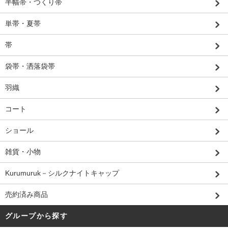
半幅帯・つくり帯
単帯・夏帯
帯
袋帯・洒落袋帯
羽織
コート
ショール
雑貨・小物
Kurumuruk－シルクナイトキャップ
売約済み商品
グループから探す