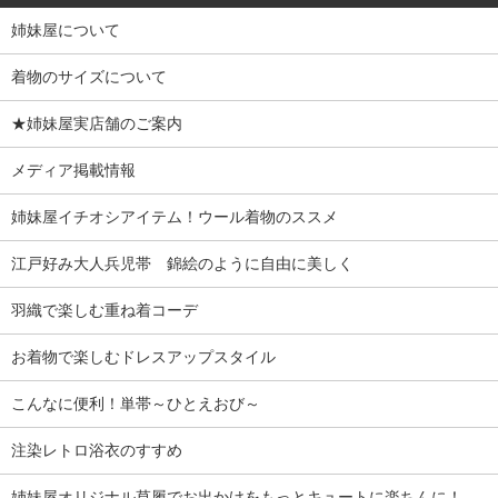
姉妹屋について
着物のサイズについて
★姉妹屋実店舗のご案内
メディア掲載情報
姉妹屋イチオシアイテム！ウール着物のススメ
江戸好み大人兵児帯 錦絵のように自由に美しく
羽織で楽しむ重ね着コーデ
お着物で楽しむドレスアップスタイル
こんなに便利！単帯～ひとえおび～
注染レトロ浴衣のすすめ
姉妹屋オリジナル草履でお出かけをもっとキュートに楽ちんに！