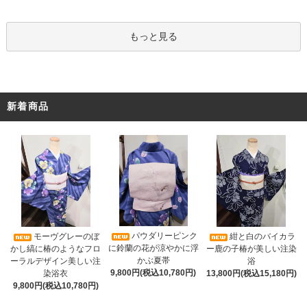
もっと見る
新着商品
パウダリーピンク
モーヴグレーのぼ
紺と白のバイカラ
に鈴蘭の花が涼やかに浮
かし縞に椿のようなフロ
ー鹿の子椿が美しい注染
かぶ夏帯
ーラルデザイン美しい注
浴
9,800円(税込10,780円)
染浴衣
13,800円(税込15,180円)
9,800円(税込10,780円)