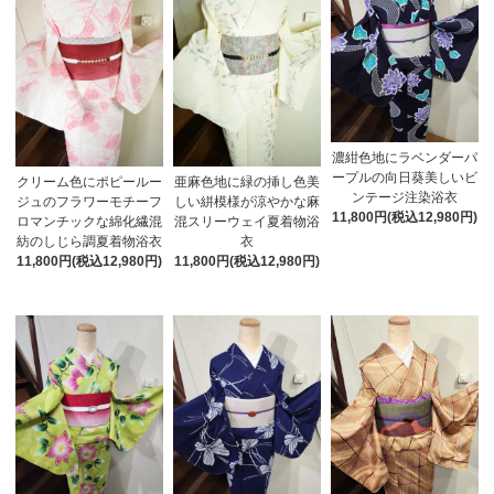
濃紺色地にラベンダーパ
ープルの向日葵美しいビ
クリーム色にポピールー
亜麻色地に緑の挿し色美
ンテージ注染浴衣
ジュのフラワーモチーフ
しい絣模様が涼やかな麻
11,800円(税込12,980円)
ロマンチックな綿化繊混
混スリーウェイ夏着物浴
紡のしじら調夏着物浴衣
衣
11,800円(税込12,980円)
11,800円(税込12,980円)