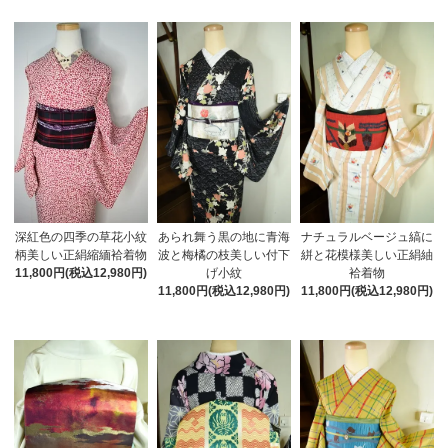
あられ舞う黒の地に青海
ナチュラルベージュ縞に
深紅色の四季の草花小紋
波と梅橘の枝美しい付下
絣と花模様美しい正絹紬
柄美しい正絹縮緬袷着物
げ小紋
袷着物
11,800円(税込12,980円)
11,800円(税込12,980円)
11,800円(税込12,980円)