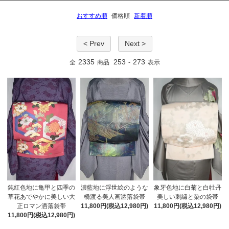
おすすめ順
価格順
新着順
< Prev
Next >
2335
253
273
全
商品
-
表示
象牙色地に白菊と白牡丹
鈍紅色地に亀甲と四季の
濃藍地に浮世絵のような
美しい刺繍と染の袋帯
草花あでやかに美しい大
橋渡る美人画洒落袋帯
11,800円(税込12,980円)
正ロマン洒落袋帯
11,800円(税込12,980円)
11,800円(税込12,980円)