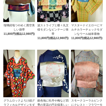
瑠璃紺地つやめく茜空美
波ストライプと蝶々丸文
マスタードイエローにマ
しい袋帯
様モダンなビンテージ単
ルチカラーチェックモダ
11,800円(税込12,980円)
帯
ンなウール紬単着物
11,800円(税込12,980円)
11,800円(税込12,980円)
グラムロックよろけ縞グ
銀色地に牡丹や梅など四
スモークコーラルピンク
ラフィカルデザインモダ
季の草花の円文様美しい
にクレスト・フラワーモ