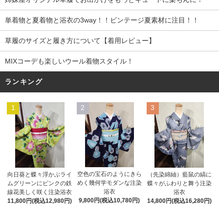
単着物と夏着物と浴衣の3way！！ビンテージ夏素材に注目！！
草履のサイズと履き方について【着用レビュー】
MIXコーデも楽しいウール着物スタイル！
ランキング
1
2
3
空色の宝石のようにきら
向日葵と蝶々浮かぶライ
（先染綿紬）藍鼠の縞に
めく幾何学モダンな注染
ムグリーンにピンクの鉄
蝶々がふわりと舞う注染
浴衣
線花美しく咲く注染浴衣
浴衣
9,800円(税込10,780円)
11,800円(税込12,980円)
14,800円(税込16,280円)