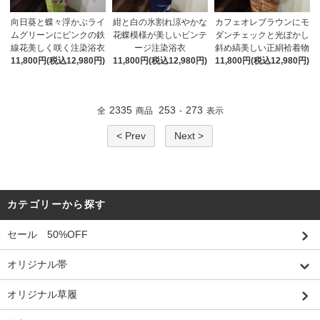
向日葵と蝶々浮かぶライ
紺と白の氷割れ涼やかな
カフェオレブラウンにモ
ムグリーンにピンクの鉄
花蝶模様が美しいビンテ
ダンチェックと光ぼかし
線花美しく咲く注染浴衣
ージ注染浴衣
斜め縞美しい正絹袷着物
11,800円(税込12,980円)
11,800円(税込12,980円)
11,800円(税込12,980円)
2335
253
273
全
商品
-
表示
< Prev
Next >
カテゴリーから探す
セール 50%OFF
オリジナル帯
オリジナル草履