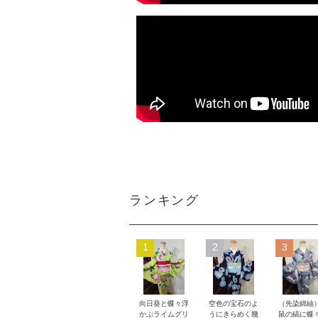
ランキング
1
2
3
向日葵と蝶々浮
空色の宝石のよ
（先染綿紬
かぶライムグリ
うにきらめく幾
鼠の縞に蝶