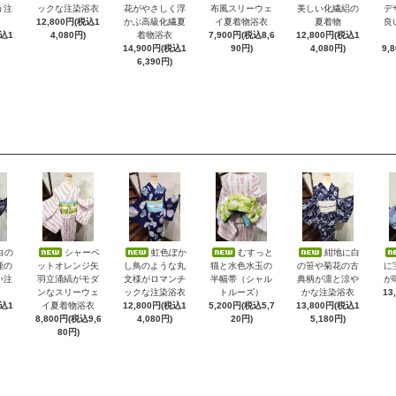
う注
ックな注染浴衣
花がやさしく浮
布風スリーウェ
美しい化繊絽の
デ
12,800円(税込1
かぶ高級化繊夏
イ夏着物浴衣
夏着物
良
税込1
4,080円)
着物浴衣
7,900円(税込8,6
12,800円(税込1
14,900円(税込1
90円)
4,080円)
9,
6,390円)
白の
シャーベ
虹色ぼか
むすっと
紺地に白
鹿の
ットオレンジ矢
し鳥のような丸
猫と水色水玉の
の笹や菊花の古
に
い注
羽立涌縞がモダ
文様がロマンチ
半幅帯（シャル
典柄が凛と涼や
が
ンなスリーウェ
ックな注染浴衣
トルーズ）
かな注染浴衣
13
税込1
イ夏着物浴衣
12,800円(税込1
5,200円(税込5,7
13,800円(税込1
8,800円(税込9,6
4,080円)
20円)
5,180円)
80円)