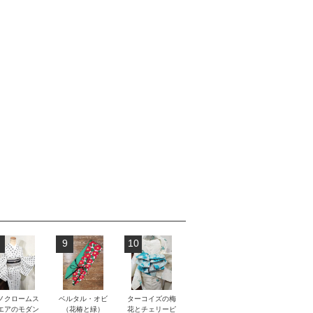
9
10
ノクロームス
ベルタル・オビ
ターコイズの梅
エアのモダン
（花椿と緑）
花とチェリーピ