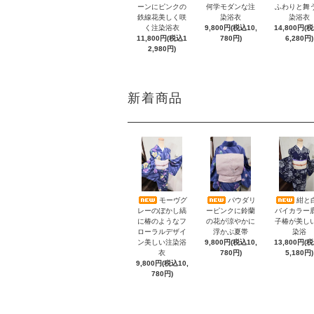
ーンにピンクの
何学モダンな注
ふわりと舞
鉄線花美しく咲
染浴衣
染浴衣
く注染浴衣
9,800円(税込10,
14,800円(
11,800円(税込1
780円)
6,280円)
2,980円)
新着商品
モーヴグ
パウダリ
紺と
レーのぼかし縞
ーピンクに鈴蘭
バイカラー
に椿のようなフ
の花が涼やかに
子椿が美し
ローラルデザイ
浮かぶ夏帯
染浴
ン美しい注染浴
9,800円(税込10,
13,800円(
衣
780円)
5,180円)
9,800円(税込10,
780円)