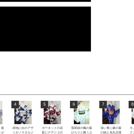
4
5
6
7
8
）藍
紺地に白のアザ
ガーネットの花
翡翠緑の楓の葉
深い青に麻の葉
モ
々が
ミがノスタルジ
影にナデシコの
ひらりと舞う上
の縞と花丸文様
ク