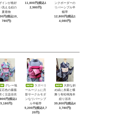
ザインが格好
11,800円(税込1
ンクボーダーの
い洗える絽の
2,980円)
リバーシブル半
夏着物
幅帯
800円(税込10,
12,800円(税込1
780円)
4,080円)
グレー地
ラズベリ
大胆な斜
宝石色の薔薇
ールージュに月
め縞に糸菊と蝶
咲く注染浴衣
影サークルモダ
舞う有松鳴海本
,800円(税込1
ンなリバーシブ
絞り浴衣
5,180円)
ル半幅帯
39,800円(税込4
5,200円(税込5,7
3,780円)
20円)