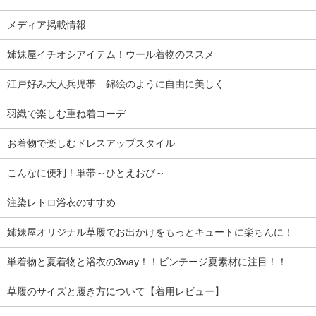
メディア掲載情報
姉妹屋イチオシアイテム！ウール着物のススメ
江戸好み大人兵児帯 錦絵のように自由に美しく
羽織で楽しむ重ね着コーデ
お着物で楽しむドレスアップスタイル
こんなに便利！単帯～ひとえおび～
注染レトロ浴衣のすすめ
姉妹屋オリジナル草履でお出かけをもっとキュートに楽ちんに！
単着物と夏着物と浴衣の3way！！ビンテージ夏素材に注目！！
草履のサイズと履き方について【着用レビュー】