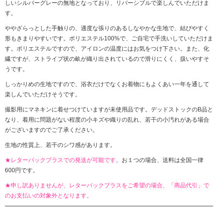
しいシルバーグレーの無地となっており、リバーシブルで楽しんでいただけま
す。
ややざらっとした手触りの、適度な張りのあるしなやかな生地で、結びやすく
形もきまりやすいです。ポリエステル100%で、ご自宅で手洗いしていただけま
す。ポリエステルですので、アイロンの温度にはお気をつけ下さい。また、化
繊ですが、ストライプ状の畝が織り出されているので滑りにくく、扱いやすそ
うです。
しっかりめの生地ですので、浴衣だけでなくお着物にもよくあい一年を通して
楽しんでいただけそうです。
撮影用にマネキンに着せつけていますが未使用品です。デッドストックのB品と
なり、着用に問題がない程度の小キズや織りの乱れ、若干の小汚れがある場合
がございますのでご了承ください。
生地の性質上、若干のシワ感があります。
★レターパックプラスでの発送が可能です。
お１つの場合、送料は全国一律
600円です。
★申し訳ありませんが、レターパックプラスをご希望の場合、「商品代引」で
のお支払いの対象外となります。