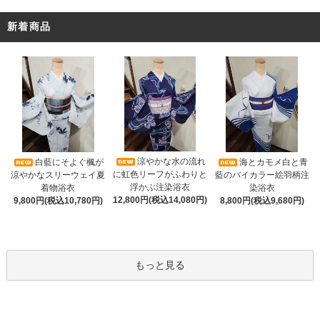
新着商品
涼やかな水の流れ
白藍にそよぐ楓が
海とカモメ白と青
に虹色リーフがふわりと
涼やかなスリーウェイ夏
藍のバイカラー絵羽柄注
浮かぶ注染浴衣
着物浴衣
染浴衣
12,800円(税込14,080円)
9,800円(税込10,780円)
8,800円(税込9,680円)
もっと見る