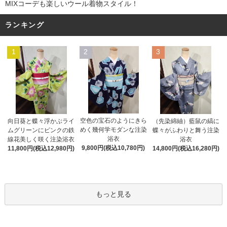
MIXコーデも楽しいウール着物スタイル！
ランキング
1
2
3
空色の宝石のようにきら
向日葵と蝶々浮かぶライ
（先染綿紬）藍鼠の縞に
めく幾何学モダンな注染
ムグリーンにピンクの鉄
蝶々がふわりと舞う注染
浴衣
線花美しく咲く注染浴衣
浴衣
9,800円(税込10,780円)
11,800円(税込12,980円)
14,800円(税込16,280円)
もっと見る