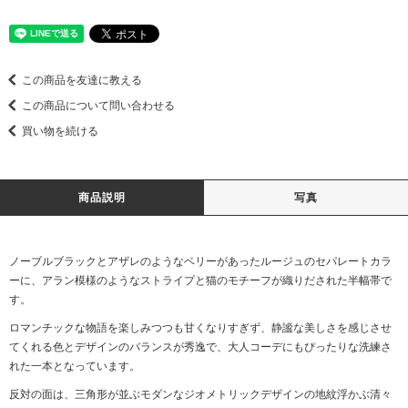
この商品を友達に教える
この商品について問い合わせる
買い物を続ける
商品説明
写真
ノーブルブラックとアザレのようなベリーがあったルージュのセパレートカラ
ーに、アラン模様のようなストライプと猫のモチーフが織りだされた半幅帯で
す。
ロマンチックな物語を楽しみつつも甘くなりすぎず、静謐な美しさを感じさせ
てくれる色とデザインのバランスが秀逸で、大人コーデにもぴったりな洗練さ
れた一本となっています。
反対の面は、三角形が並ぶモダンなジオメトリックデザインの地紋浮かぶ清々