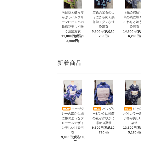
向日葵と蝶々浮
空色の宝石のよ
（先染綿紬
かぶライムグリ
うにきらめく幾
鼠の縞に蝶
ーンにピンクの
何学モダンな注
ふわりと舞
鉄線花美しく咲
染浴衣
染浴衣
く注染浴衣
9,800円(税込10,
14,800円(
11,800円(税込1
780円)
6,280円)
2,980円)
新着商品
モーヴグ
パウダリ
紺と
レーのぼかし縞
ーピンクに鈴蘭
バイカラー
に椿のようなフ
の花が涼やかに
子椿が美し
ローラルデザイ
浮かぶ夏帯
染浴
ン美しい注染浴
9,800円(税込10,
13,800円(
衣
780円)
5,180円)
9,800円(税込10,