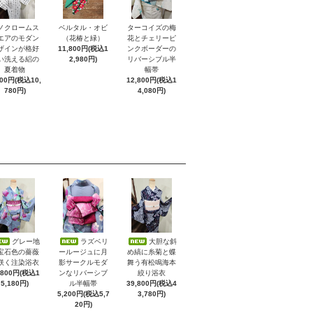
ノクロームス
ベルタル・オビ
ターコイズの梅
エアのモダン
（花椿と緑）
花とチェリーピ
ザインが格好
11,800円(税込1
ンクボーダーの
い洗える絽の
2,980円)
リバーシブル半
夏着物
幅帯
800円(税込10,
12,800円(税込1
780円)
4,080円)
グレー地
ラズベリ
大胆な斜
宝石色の薔薇
ールージュに月
め縞に糸菊と蝶
咲く注染浴衣
影サークルモダ
舞う有松鳴海本
,800円(税込1
ンなリバーシブ
絞り浴衣
5,180円)
ル半幅帯
39,800円(税込4
5,200円(税込5,7
3,780円)
20円)