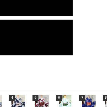
4
5
6
7
8