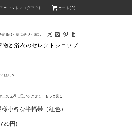
アカウント／ログアウト
カート(0)
特定商取引法に基づく表記
着物と浴衣のセレクトショップ
思いをはせて
夢二の世界に思いをはせて
もっと見る
模様小粋な半幅帯（紅色）
720円)