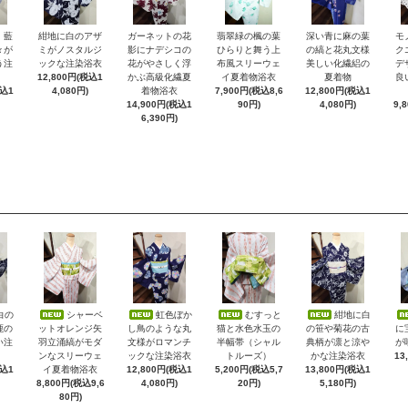
）藍
紺地に白のアザ
ガーネットの花
翡翠緑の楓の葉
深い青に麻の葉
モ
々が
ミがノスタルジ
影にナデシコの
ひらりと舞う上
の縞と花丸文様
ク
う注
ックな注染浴衣
花がやさしく浮
布風スリーウェ
美しい化繊絽の
デ
12,800円(税込1
かぶ高級化繊夏
イ夏着物浴衣
夏着物
良
税込1
4,080円)
着物浴衣
7,900円(税込8,6
12,800円(税込1
14,900円(税込1
90円)
4,080円)
9,
6,390円)
白の
シャーベ
虹色ぼか
むすっと
紺地に白
鹿の
ットオレンジ矢
し鳥のような丸
猫と水色水玉の
の笹や菊花の古
に
い注
羽立涌縞がモダ
文様がロマンチ
半幅帯（シャル
典柄が凛と涼や
が
ンなスリーウェ
ックな注染浴衣
トルーズ）
かな注染浴衣
13
税込1
イ夏着物浴衣
12,800円(税込1
5,200円(税込5,7
13,800円(税込1
8,800円(税込9,6
4,080円)
20円)
5,180円)
80円)