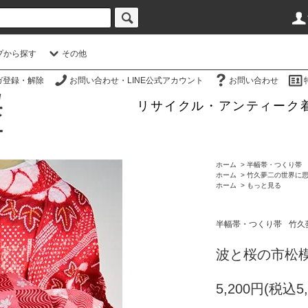
プから探す
その他
ガ登録・解除
お問い合わせ・LINE公式アカウント
お問い合わせ
リサイクル・アンティーク
ホーム
>
半幅帯・つくり帯
ホーム
>
竹久夢二の世界に
ホーム
>
もっと見る
半幅帯・つくり帯
竹久
波と桜の市松
5,200円(税込5,