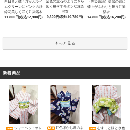
空色の宝石のようにきら
向日葵と蝶々浮かぶライ
（先染綿紬）藍鼠の縞に
めく幾何学モダンな注染
ムグリーンにピンクの鉄
蝶々がふわりと舞う注染
浴衣
線花美しく咲く注染浴衣
浴衣
9,800円(税込10,780円)
11,800円(税込12,980円)
14,800円(税込16,280円)
もっと見る
新着商品
虹色ぼかし鳥のよ
シャーベットオレ
むすっと猫と水色