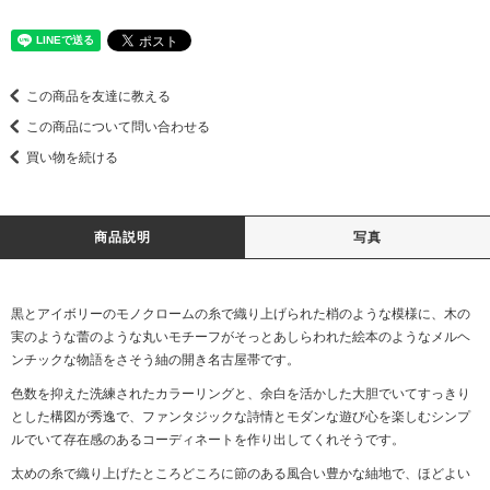
この商品を友達に教える
この商品について問い合わせる
買い物を続ける
商品説明
写真
黒とアイボリーのモノクロームの糸で織り上げられた梢のような模様に、木の
実のような蕾のような丸いモチーフがそっとあしらわれた絵本のようなメルヘ
ンチックな物語をさそう紬の開き名古屋帯です。
色数を抑えた洗練されたカラーリングと、余白を活かした大胆でいてすっきり
とした構図が秀逸で、ファンタジックな詩情とモダンな遊び心を楽しむシンプ
ルでいて存在感のあるコーディネートを作り出してくれそうです。
太めの糸で織り上げたところどころに節のある風合い豊かな紬地で、ほどよい