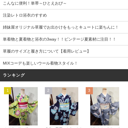
こんなに便利！単帯～ひとえおび～
注染レトロ浴衣のすすめ
姉妹屋オリジナル草履でお出かけをもっとキュートに楽ちんに！
単着物と夏着物と浴衣の3way！！ビンテージ夏素材に注目！！
草履のサイズと履き方について【着用レビュー】
MIXコーデも楽しいウール着物スタイル！
ランキング
1
2
3