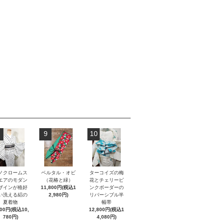
9
10
ノクロームス
ベルタル・オビ
ターコイズの梅
エアのモダン
（花椿と緑）
花とチェリーピ
ザインが格好
11,800円(税込1
ンクボーダーの
い洗える絽の
2,980円)
リバーシブル半
夏着物
幅帯
800円(税込10,
12,800円(税込1
780円)
4,080円)