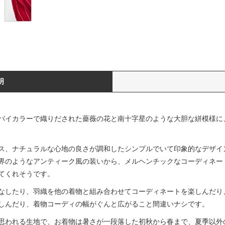
明
バイカラーで織りだされた薔薇の花と南十字星のような大胆な絣模様に
ス、ナチュラルな心地の良さが調和したシンプルでいて印象的なデザイ
界のようなアンティーク風の装いから、メルヘンチックなコーディネー
てくれそうです。
なしたり、羽織を他の着物と組み合わせてコーディネートを楽しんだり
しんだり、着物コーディの幅がぐんと広がること間違いナシです。
思われる生地で、お着物は暑さが一段落した初秋から春まで、夏季以外