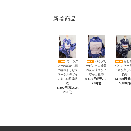
新着商品
モーヴグ
パウダリ
紺と
レーのぼかし縞
ーピンクに鈴蘭
バイカラー
に椿のようなフ
の花が涼やかに
子椿が美し
ローラルデザイ
浮かぶ夏帯
染浴
ン美しい注染浴
9,800円(税込10,
13,800円(
衣
780円)
5,180円)
9,800円(税込10,
780円)