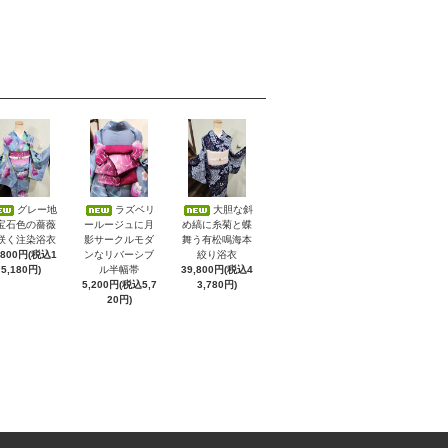
グレー地
ラズベリ
大胆な斜
宝石色の薔薇
ールージュに月
め縞に糸菊と蝶
咲く注染浴衣
影サークルモダ
舞う有松鳴海本
,800円(税込1
ンなリバーシブ
絞り浴衣
5,180円)
ル半幅帯
39,800円(税込4
5,200円(税込5,7
3,780円)
20円)