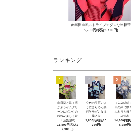
赤黒間道風ストライプモダンな半幅帯
5,200円(税込5,720円)
ランキング
1
2
3
向日葵と蝶々浮
空色の宝石のよ
（先染綿紬
かぶライムグリ
うにきらめく幾
鼠の縞に蝶
ーンにピンクの
何学モダンな注
ふわりと舞
鉄線花美しく咲
染浴衣
染浴衣
く注染浴衣
9,800円(税込10,
14,800円(
11,800円(税込1
780円)
6,280円)
2,980円)