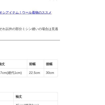
オシアイテム！ウール着物のススメ
それ以外の部分ミシン縫いの場合は見逃
袖丈
前幅
後幅
47cm
(縫代1cm)
22.5cm
30cm
袖丈