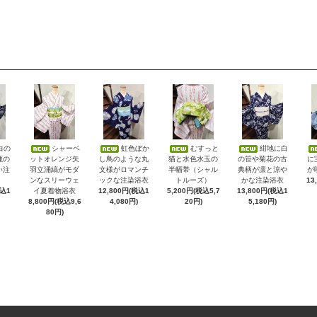
白の
シャーベ
虹色ぼか
むすっと
紺地に白
鹿の
ットオレンジ矢
し鳥のような丸
猫と水色水玉の
の笹や菊花の古
に
い注
羽立涌縞がモダ
文様がロマンチ
半幅帯（シャル
典柄が凛と涼や
が
ンなスリーウェ
ックな注染浴衣
トルーズ）
かな注染浴衣
13
税込1
イ夏着物浴衣
12,800円(税込1
5,200円(税込5,7
13,800円(税込1
8,800円(税込9,6
4,080円)
20円)
5,180円)
80円)