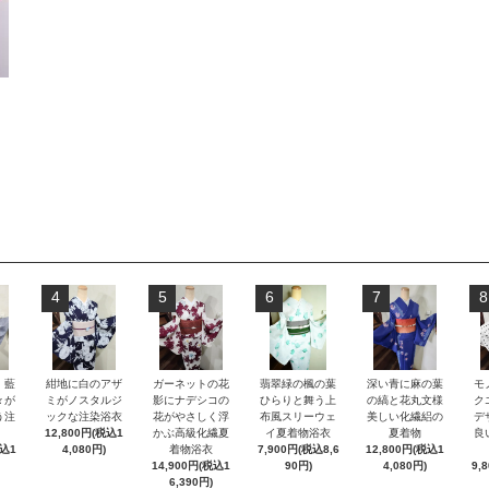
4
5
6
7
8
）藍
紺地に白のアザ
ガーネットの花
翡翠緑の楓の葉
深い青に麻の葉
モ
々が
ミがノスタルジ
影にナデシコの
ひらりと舞う上
の縞と花丸文様
ク
う注
ックな注染浴衣
花がやさしく浮
布風スリーウェ
美しい化繊絽の
デ
12,800円(税込1
かぶ高級化繊夏
イ夏着物浴衣
夏着物
良
税込1
4,080円)
着物浴衣
7,900円(税込8,6
12,800円(税込1
14,900円(税込1
90円)
4,080円)
9,
6,390円)