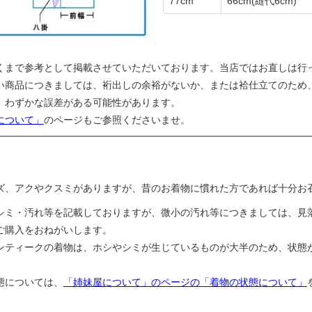
77cm
66cm
(縫代6cm)
くまで参考として掲載させていただいております。当店ではお直しは行
い商品につきましては、裄出しの余裕がないか、または袷仕立てのため
、わずかな誤差がある可能性があります。
について」
のページもご参照くださいませ。
ズ、アクやクスミがありますが、昔のお着物に慣れた方であれば十分お
シミ・汚れ等を記載しておりますが、微小の汚れ等につきましては、見
ご購入をおねがいします。
ンティークの着物は、ホシやシミが生じているものが大半のため、状態
態については、
「姉妹屋について」のページの「着物の状態について」