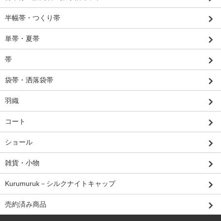
半幅帯・つくり帯
単帯・夏帯
帯
袋帯・洒落袋帯
羽織
コート
ショール
雑貨・小物
Kurumuruk－シルクナイトキャップ
売約済み商品