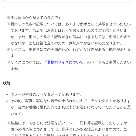
丈は肩山から裾までの長さです。
裄出しの長さの記載については、あくまで参考として掲載させていただい
ております。当店ではお直しは行っておりませんのでご了承くださいま
せ。また、裄出しの長さの記載がない商品につきましては、裄出しの余裕
がないか、または袷仕立てのため、判別がつかないものになります。
サイズは、平置きにての実測のため、わずかな誤差がある可能性がありま
す。
サイズについては、
「着物のサイズについて」
のページもご参照ください
ませ。
状態
ダメージ写真のようなダメージがあります。
その他、写真に写らない若干の小汚れや小キズ、アクやクスミがあります
が、昔のお着物に慣れた方であれば十分お召しになっていただけるかと思
います。
検品には、できるだけ注意を払い、シミ・汚れ等を記載しておりますが、
微小の汚れ等につきましては、見落としがある場合もありますので、ユー
ズド品であることにご理解いただきご購入をおねがいします。