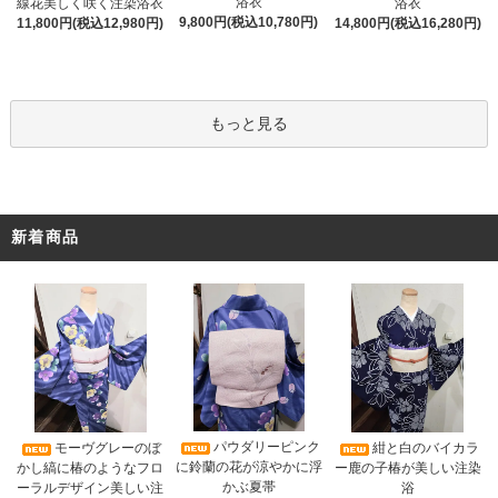
浴衣
線花美しく咲く注染浴衣
浴衣
9,800円(税込10,780円)
11,800円(税込12,980円)
14,800円(税込16,280円)
もっと見る
新着商品
パウダリーピンク
モーヴグレーのぼ
紺と白のバイカラ
に鈴蘭の花が涼やかに浮
かし縞に椿のようなフロ
ー鹿の子椿が美しい注染
かぶ夏帯
ーラルデザイン美しい注
浴