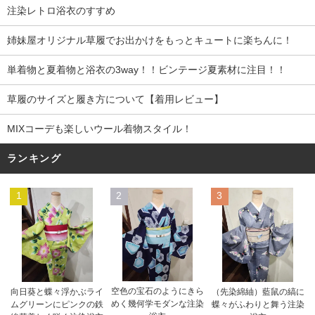
注染レトロ浴衣のすすめ
姉妹屋オリジナル草履でお出かけをもっとキュートに楽ちんに！
単着物と夏着物と浴衣の3way！！ビンテージ夏素材に注目！！
草履のサイズと履き方について【着用レビュー】
MIXコーデも楽しいウール着物スタイル！
ランキング
1
2
3
空色の宝石のようにきら
向日葵と蝶々浮かぶライ
（先染綿紬）藍鼠の縞に
めく幾何学モダンな注染
ムグリーンにピンクの鉄
蝶々がふわりと舞う注染