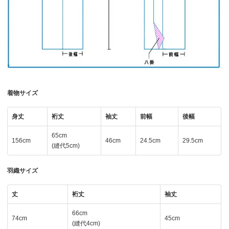
着物サイズ
身丈
裄丈
袖丈
前幅
後幅
65cm
156cm
46cm
24.5cm
29.5cm
(縫代5cm)
羽織サイズ
丈
裄丈
袖丈
66cm
74cm
45cm
(縫代4cm)