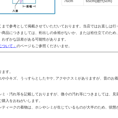
76cm
65cm
(縫代5cm)
くまで参考として掲載させていただいております。当店ではお直しは行
い商品につきましては、裄出しの余裕がないか、または袷仕立てのため
、わずかな誤差がある可能性があります。
について」
のページもご参照くださいませ。
ります。
れや小キズ、うっすらとしたヤケ, アクやクスミがありますが、昔のお
シミ・汚れ等を記載しておりますが、微小の汚れ等につきましては、見
ご購入をおねがいします。
ンティークの着物は、ホシやシミが生じているものが大半のため、状態