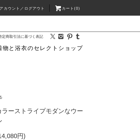
アカウント／ログアウト
カート(0)
特定商取引法に基づく表記
着物と浴衣のセレクトショップ
る
カラーストライプモダンなウー
ル
4,080円)