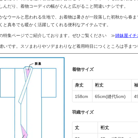
しんだり、着物コーディの幅がぐんと広がること間違いナシです。
かなウールと思われる生地で、お着物は暑さが一段落した初秋から春ま
くと真冬でも暖かく活躍してくれる便利なアイテムです。
の特集ページでご紹介しております。ぜひご覧ください ≫
姉妹屋イチ
縫いです。スソまわりやソデまわりなど着用時目につくところは手まつ
着物サイズ
身丈
裄丈
158cm
65cm
(縫代5cm)
4
羽織サイズ
丈
裄丈