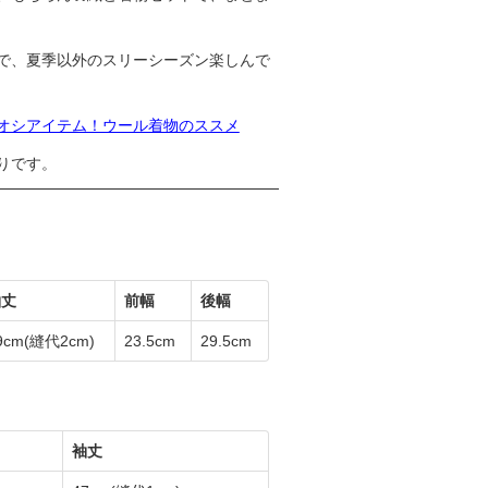
で、夏季以外のスリーシーズン楽しんで
オシアイテム！ウール着物のススメ
りです。
袖丈
前幅
後幅
9cm
(縫代2cm)
23.5cm
29.5cm
袖丈