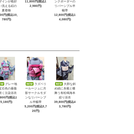
ザインが格好
11,800円(税込1
ンクボーダーの
い洗える絽の
2,980円)
リバーシブル半
夏着物
幅帯
800円(税込10,
12,800円(税込1
780円)
4,080円)
グレー地
ラズベリ
大胆な斜
宝石色の薔薇
ールージュに月
め縞に糸菊と蝶
咲く注染浴衣
影サークルモダ
舞う有松鳴海本
,800円(税込1
ンなリバーシブ
絞り浴衣
5,180円)
ル半幅帯
39,800円(税込4
5,200円(税込5,7
3,780円)
20円)