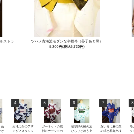
ルストラ
ツバメ青海波モダンな半幅帯（芥子色と黒）
5,200円(税込5,720円)
4
5
6
7
8
）藍
紺地に白のアザ
ガーネットの花
翡翠緑の楓の葉
深い青に麻の葉
モ
々が
ミがノスタルジ
影にナデシコの
ひらりと舞う上
の縞と花丸文様
ク