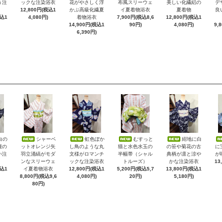
う注
ックな注染浴衣
花がやさしく浮
布風スリーウェ
美しい化繊絽の
デ
12,800円(税込1
かぶ高級化繊夏
イ夏着物浴衣
夏着物
良
税込1
4,080円)
着物浴衣
7,900円(税込8,6
12,800円(税込1
14,900円(税込1
90円)
4,080円)
9,
6,390円)
白の
シャーベ
虹色ぼか
むすっと
紺地に白
鹿の
ットオレンジ矢
し鳥のような丸
猫と水色水玉の
の笹や菊花の古
に
い注
羽立涌縞がモダ
文様がロマンチ
半幅帯（シャル
典柄が凛と涼や
が
ンなスリーウェ
ックな注染浴衣
トルーズ）
かな注染浴衣
13
税込1
イ夏着物浴衣
12,800円(税込1
5,200円(税込5,7
13,800円(税込1
8,800円(税込9,6
4,080円)
20円)
5,180円)
80円)