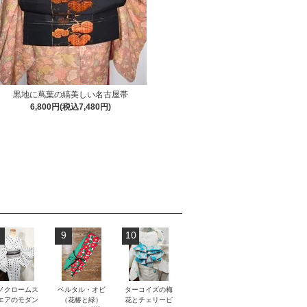
黒地に蔦葉の縞美しい名古屋帯
6,800円(税込7,480円)
9
10
ノクロームス
ベルタル・オビ
ターコイズの梅
エアのモダン
（花椿と緑）
花とチェリーピ