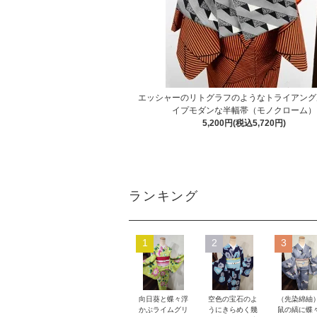
エッシャーのリトグラフのようなトライアング
イプモダンな半幅帯（モノクローム）
5,200円(税込5,720円)
ランキング
1
2
3
向日葵と蝶々浮
空色の宝石のよ
（先染綿紬
かぶライムグリ
うにきらめく幾
鼠の縞に蝶