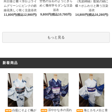
空色の宝石のようにきら
向日葵と蝶々浮かぶライ
（先染綿紬）藍鼠の縞に
めく幾何学モダンな注染
ムグリーンにピンクの鉄
蝶々がふわりと舞う注染
浴衣
線花美しく咲く注染浴衣
浴衣
9,800円(税込10,780円)
11,800円(税込12,980円)
14,800円(税込16,280円)
もっと見る
新着商品
涼やかな水の流れ
白藍にそよぐ楓が
海とカモメ白と青