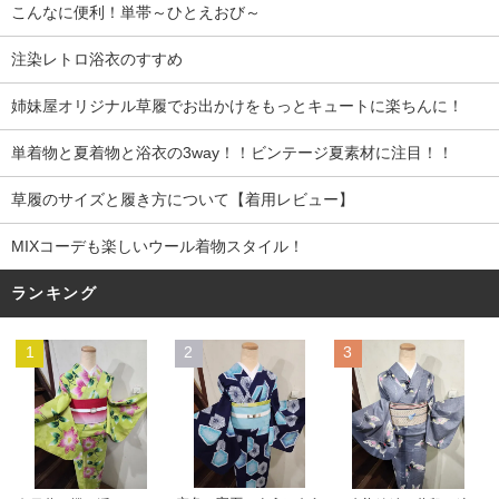
こんなに便利！単帯～ひとえおび～
注染レトロ浴衣のすすめ
姉妹屋オリジナル草履でお出かけをもっとキュートに楽ちんに！
単着物と夏着物と浴衣の3way！！ビンテージ夏素材に注目！！
草履のサイズと履き方について【着用レビュー】
MIXコーデも楽しいウール着物スタイル！
ランキング
1
2
3