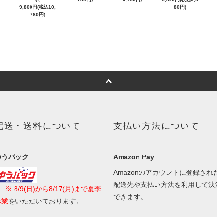
9,800円(税込10,
80円)
780円)
配送・送料について
支払い方法について
ゆうパック
Amazon Pay
Amazonのアカウントに登録され
配送先や支払い方法を利用して決
■
※ 8/9(日)から8/17(月)まで夏季
できます。
休業
をいただいております。