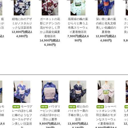
）藍
紺地に白のアザ
ガーネットの花
翡翠緑の楓の葉
深い青に麻の葉
モ
々が
ミがノスタルジ
影にナデシコの
ひらりと舞う上
の縞と花丸文様
ク
う注
ックな注染浴衣
花がやさしく浮
布風スリーウェ
美しい化繊絽の
デ
12,800円(税込1
かぶ高級化繊夏
イ夏着物浴衣
夏着物
良
税込1
4,080円)
着物浴衣
7,900円(税込8,6
12,800円(税込1
14,900円(税込1
90円)
4,080円)
9,
6,390円)
カモ
モーヴグ
パウダリ
紺と白の
シャーベ
のバ
レーのぼかし縞
ーピンクに鈴蘭
バイカラー鹿の
ットオレンジ矢
し
羽柄
に椿のようなフ
の花が涼やかに
子椿が美しい注
羽立涌縞がモダ
文
ローラルデザイ
浮かぶ夏帯
染浴
ンなスリーウェ
ッ
9,6
ン美しい注染浴
9,800円(税込10,
13,800円(税込1
イ夏着物浴衣
12
衣
780円)
5,180円)
8,800円(税込9,6