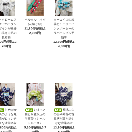
ノクロームス
ベルタル・オビ
ターコイズの梅
エアのモダン
（花椿と緑）
花とチェリーピ
ザインが格好
11,800円(税込1
ンクボーダーの
い洗える絽の
2,980円)
リバーシブル半
夏着物
幅帯
800円(税込10,
12,800円(税込1
780円)
4,080円)
虹色ぼか
むすっと
紺地に白
鳥のような丸
猫と水色水玉の
の笹や菊花の古
様がロマンチ
半幅帯（シャル
典柄が凛と涼や
クな注染浴衣
トルーズ）
かな注染浴衣
,800円(税込1
5,200円(税込5,7
13,800円(税込1
4,080円)
20円)
5,180円)