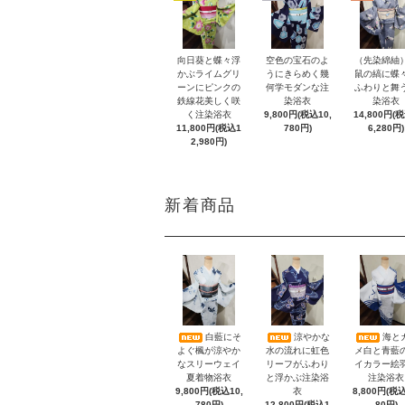
向日葵と蝶々浮
空色の宝石のよ
（先染綿紬
かぶライムグリ
うにきらめく幾
鼠の縞に蝶
ーンにピンクの
何学モダンな注
ふわりと舞
鉄線花美しく咲
染浴衣
染浴衣
く注染浴衣
9,800円(税込10,
14,800円(
11,800円(税込1
780円)
6,280円)
2,980円)
新着商品
白藍にそ
涼やかな
海と
よぐ楓が涼やか
水の流れに虹色
メ白と青藍
なスリーウェイ
リーフがふわり
イカラー絵
夏着物浴衣
と浮かぶ注染浴
注染浴衣
9,800円(税込10,
衣
8,800円(税込
780円)
12,800円(税込1
80円)