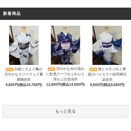
新着商品
涼やかな水の流れ
白藍にそよぐ楓が
海とカモメ白と青
に虹色リーフがふわりと
涼やかなスリーウェイ夏
藍のバイカラー絵羽柄注
浮かぶ注染浴衣
着物浴衣
染浴衣
12,800円(税込14,080円)
9,800円(税込10,780円)
8,800円(税込9,680円)
もっと見る