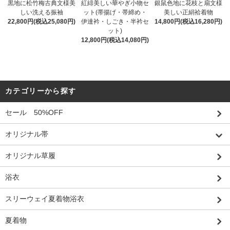
黒地に松竹梅古典文様美
紅緋美しい華やぎ小物セ
銀鼠色地に花枝と扇文様
しい洗える振袖
ット(帯揚げ・帯締め・
美しい正絹袷着物
22,800円(税込25,080円)
伊達衿・しごき・半衿セ
14,800円(税込16,280円)
ット)
12,800円(税込14,080円)
カテゴリーから探す
セール 50%OFF
オリジナル帯
オリジナル草履
浴衣
スリーウェイ夏着物浴衣
夏着物