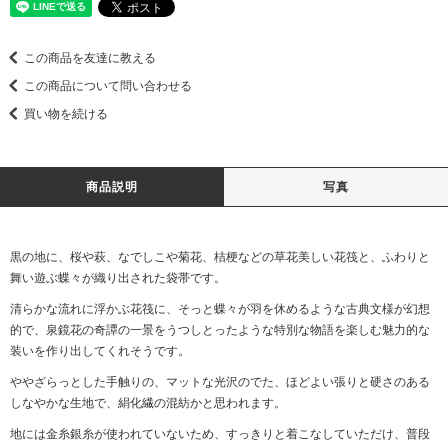
この商品を友達に教える
この商品について問い合わせる
買い物を続ける
商品説明
写真
黒の地に、桜や萩、なでしこや菊花、桔梗などの草花美しい花筏と、ふわりと
舞い遊ぶ蝶々が織り出された袋帯です。
清らかな流れに浮かぶ花筏に、そっと蝶々が羽を休めるような古典文様が幻想
的で、泉鏡花の奇譚の一景をうつしとったような特別な物語を楽しむ魅力的な
装いを作り出してくれそうです。
ややざらっとした手触りの、マットな光沢のでた、ほどよい張りと硬さのある
しなやかな生地で、絹化繊の混紡かと思われます。
地には金糸銀糸が使われていないため、すっきりと着こなしていただけ、普段