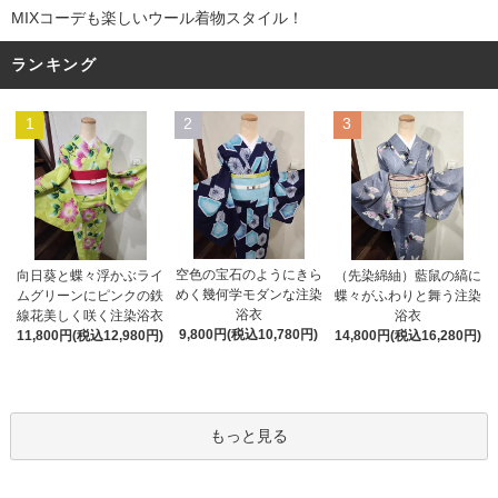
MIXコーデも楽しいウール着物スタイル！
ランキング
1
2
3
空色の宝石のようにきら
向日葵と蝶々浮かぶライ
（先染綿紬）藍鼠の縞に
めく幾何学モダンな注染
ムグリーンにピンクの鉄
蝶々がふわりと舞う注染
浴衣
線花美しく咲く注染浴衣
浴衣
9,800円(税込10,780円)
11,800円(税込12,980円)
14,800円(税込16,280円)
もっと見る