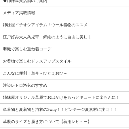
★姉妹屋実店舗のご案内
メディア掲載情報
姉妹屋イチオシアイテム！ウール着物のススメ
江戸好み大人兵児帯 錦絵のように自由に美しく
羽織で楽しむ重ね着コーデ
お着物で楽しむドレスアップスタイル
こんなに便利！単帯～ひとえおび～
注染レトロ浴衣のすすめ
姉妹屋オリジナル草履でお出かけをもっとキュートに楽ちんに！
単着物と夏着物と浴衣の3way！！ビンテージ夏素材に注目！！
草履のサイズと履き方について【着用レビュー】