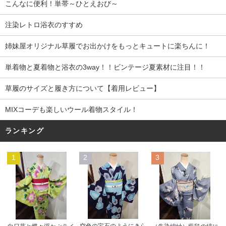
こんなに便利！単帯～ひとえおび～
注染レトロ浴衣のすすめ
姉妹屋オリジナル草履でお出かけをもっとキュートに楽ちんに！
単着物と夏着物と浴衣の3way！！ビンテージ夏素材に注目！！
草履のサイズと履き方について【着用レビュー】
MIXコーデも楽しいウール着物スタイル！
ランキング
1
2
3