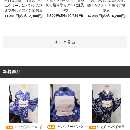
空色の宝石のようにきら
向日葵と蝶々浮かぶライ
（先染綿紬）藍鼠の縞に
めく幾何学モダンな注染
ムグリーンにピンクの鉄
蝶々がふわりと舞う注染
浴衣
線花美しく咲く注染浴衣
浴衣
9,800円(税込10,780円)
11,800円(税込12,980円)
14,800円(税込16,280円)
もっと見る
新着商品
パウダリーピンク
モーヴグレーのぼ
紺と白のバイカラ