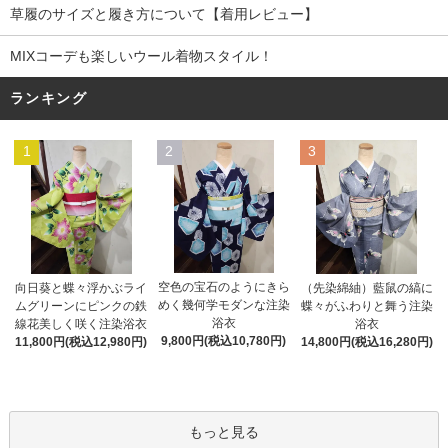
草履のサイズと履き方について【着用レビュー】
MIXコーデも楽しいウール着物スタイル！
ランキング
1
2
3
空色の宝石のようにきら
向日葵と蝶々浮かぶライ
（先染綿紬）藍鼠の縞に
めく幾何学モダンな注染
ムグリーンにピンクの鉄
蝶々がふわりと舞う注染
浴衣
線花美しく咲く注染浴衣
浴衣
9,800円(税込10,780円)
11,800円(税込12,980円)
14,800円(税込16,280円)
もっと見る