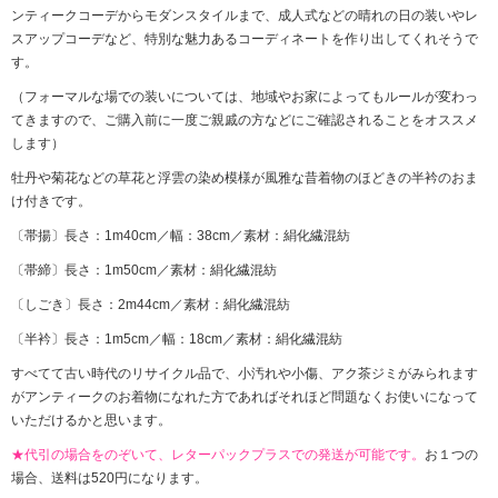
ンティークコーデからモダンスタイルまで、成人式などの晴れの日の装いやレ
スアップコーデなど、特別な魅力あるコーディネートを作り出してくれそうで
す。
（フォーマルな場での装いについては、地域やお家によってもルールが変わっ
てきますので、ご購入前に一度ご親戚の方などにご確認されることをオススメ
します）
牡丹や菊花などの草花と浮雲の染め模様が風雅な昔着物のほどきの半衿のおま
け付きです。
〔帯揚〕長さ：1m40cm／幅：38cm／素材：絹化繊混紡
〔帯締〕長さ：1m50cm／素材：絹化繊混紡
〔しごき〕長さ：2m44cm／素材：絹化繊混紡
〔半衿〕長さ：1m5cm／幅：18cm／素材：絹化繊混紡
すべてて古い時代のリサイクル品で、小汚れや小傷、アク茶ジミがみられます
がアンティークのお着物になれた方であればそれほど問題なくお使いになって
いただけるかと思います。
★代引の場合をのぞいて、レターパックプラスでの発送が可能です。
お１つの
場合、送料は520円になります。