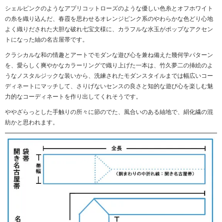
シェルピンクのようなアプリコットローズのような優しい色糸とオフホワイト
の糸を織り込んだ、春霞を思わせるオレンジピンク系のやわらかな色どり心地
よく織りだされた大胆な破れ七宝文様に、カラフルな水玉がポップなアクセン
トになった紬の名古屋帯です。
クラシカルな和の情趣とアートでモダンな遊び心を兼ね備えた幾何学パターン
を、愛らしく爽やかなカラーリングで織り上げた一本は、竹久夢二の挿絵のよ
うなノスタルジックな装いから、洗練されたモダンスタイルまでは幅広いコー
ディネートにマッチして、さりげないセンスの良さと知的な遊び心を楽しむ魅
力的なコーディネートを作り出してくれそうです。
ややざらっとした手触りの所々に節のでた、風合いのある紬地で、絹化繊の混
紡かと思われます。