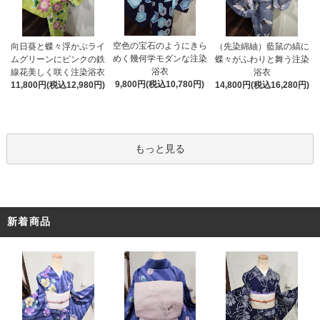
空色の宝石のようにきら
向日葵と蝶々浮かぶライ
（先染綿紬）藍鼠の縞に
めく幾何学モダンな注染
ムグリーンにピンクの鉄
蝶々がふわりと舞う注染
浴衣
線花美しく咲く注染浴衣
浴衣
9,800円(税込10,780円)
11,800円(税込12,980円)
14,800円(税込16,280円)
もっと見る
新着商品