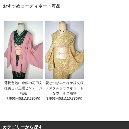
おすすめコーディネート商品
薄桃色地に金銀の花円文
花とつぼみの梅ケ枝文様
様美しい正絹ビンテージ
ノスタルジックキュート
羽織
なウール単着物
7,900円(税込8,690円)
9,800円(税込10,780円)
カテゴリーから探す