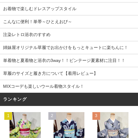
お着物で楽しむドレスアップスタイル
こんなに便利！単帯～ひとえおび～
注染レトロ浴衣のすすめ
姉妹屋オリジナル草履でお出かけをもっとキュートに楽ちんに！
単着物と夏着物と浴衣の3way！！ビンテージ夏素材に注目！！
草履のサイズと履き方について【着用レビュー】
MIXコーデも楽しいウール着物スタイル！
ランキング
1
2
3