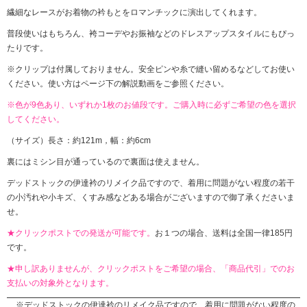
繊細なレースがお着物の衿もとをロマンチックに演出してくれます。
普段使いはもちろん、袴コーデやお振袖などのドレスアップスタイルにもぴっ
たりです。
※クリップは付属しておりません。安全ピンや糸で縫い留めるなどしてお使い
ください。使い方はページ下の解説動画をご参照ください。
※色が9色あり、いずれか1枚のお値段です。ご購入時に必ずご希望の色を選択
してください。
（サイズ）長さ：約121m，幅：約6cm
裏にはミシン目が通っているので裏面は使えません。
デッドストックの伊達衿のリメイク品ですので、着用に問題がない程度の若干
の小汚れや小キズ、くすみ感などある場合がございますので御了承くださいま
せ。
★クリックポストでの発送が可能です。
お１つの場合、送料は全国一律185円
です。
★申し訳ありませんが、クリックポストをご希望の場合、「商品代引」でのお
支払いの対象外となります。
デッドストックの伊達衿のリメイク品ですので、着用に問題がない程度の