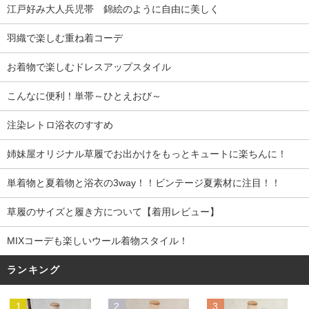
江戸好み大人兵児帯 錦絵のように自由に美しく
羽織で楽しむ重ね着コーデ
お着物で楽しむドレスアップスタイル
こんなに便利！単帯～ひとえおび～
注染レトロ浴衣のすすめ
姉妹屋オリジナル草履でお出かけをもっとキュートに楽ちんに！
単着物と夏着物と浴衣の3way！！ビンテージ夏素材に注目！！
草履のサイズと履き方について【着用レビュー】
MIXコーデも楽しいウール着物スタイル！
ランキング
1
2
3