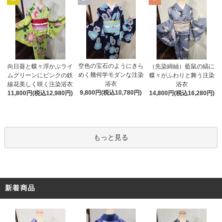
空色の宝石のようにきら
向日葵と蝶々浮かぶライ
（先染綿紬）藍鼠の縞に
めく幾何学モダンな注染
ムグリーンにピンクの鉄
蝶々がふわりと舞う注染
浴衣
線花美しく咲く注染浴衣
浴衣
9,800円(税込10,780円)
11,800円(税込12,980円)
14,800円(税込16,280円)
もっと見る
新着商品