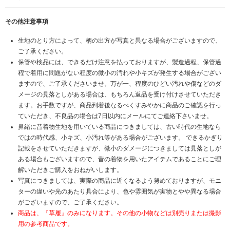
その他注意事項
生地のとり方によって、柄の出方が写真と異なる場合がございますので、
ご了承ください。
保管や検品には、できるだけ注意を払っておりますが、製造過程、保管過
程で着用に問題がない程度の微小の汚れや小キズが発生する場合がござい
ますので、ご了承くださいませ。万が一、程度のひどい汚れや傷などのダ
メージの見落としがある場合は、もちろん返品を受け付けさせていただき
ます。お手数ですが、商品到着後なるべくすみやかに商品のご確認を行っ
ていただき、不良品の場合は7日以内にメールにてご連絡下さいませ。
鼻緒に昔着物生地を用いている商品につきましては、古い時代の生地なら
ではの時代感、小キズ、小汚れ等がある場合がございます。 できるかぎり
記載をさせていただきますが、微小のダメージにつきましては見落としが
ある場合もございますので、昔の着物を用いたアイテムであることにご理
解いただきご購入をおねがいします。
写真につきましては、実際の商品に近くなるよう努めておりますが、モニ
ターの違いや光のあたり具合により、色や雰囲気が実物とやや異なる場合
がございますので、ご了承ください。
商品は、『草履』のみになります。その他の小物などは別売りまたは撮影
用の参考商品です。