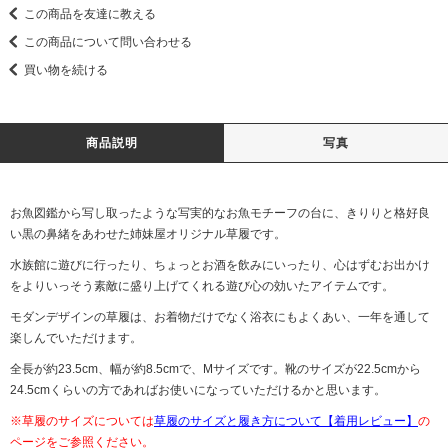
この商品を友達に教える
この商品について問い合わせる
買い物を続ける
商品説明
写真
お魚図鑑から写し取ったような写実的なお魚モチーフの台に、きりりと格好良
い黒の鼻緒をあわせた姉妹屋オリジナル草履です。
水族館に遊びに行ったり、ちょっとお酒を飲みにいったり、心はずむお出かけ
をよりいっそう素敵に盛り上げてくれる遊び心の効いたアイテムです。
モダンデザインの草履は、お着物だけでなく浴衣にもよくあい、一年を通して
楽しんでいただけます。
全長が約23.5cm、幅が約8.5cmで、Mサイズです。靴のサイズが22.5cmから
24.5cmくらいの方であればお使いになっていただけるかと思います。
※草履のサイズについては
草履のサイズと履き方について【着用レビュー】
の
ページをご参照ください。