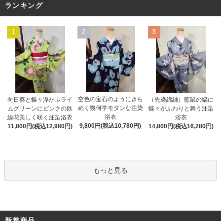
ランキング
1
2
3
空色の宝石のようにきら
向日葵と蝶々浮かぶライ
（先染綿紬）藍鼠の縞に
めく幾何学モダンな注染
ムグリーンにピンクの鉄
蝶々がふわりと舞う注染
浴衣
線花美しく咲く注染浴衣
浴衣
9,800円(税込10,780円)
11,800円(税込12,980円)
14,800円(税込16,280円)
もっと見る
新着商品