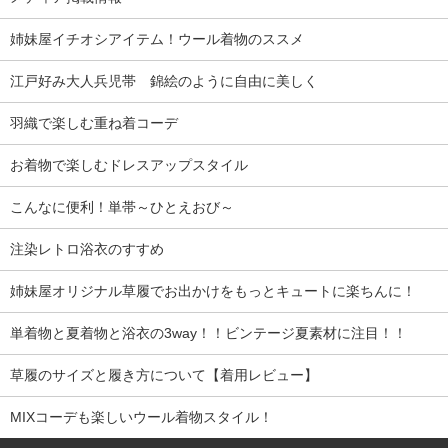
姉妹屋イチオシアイテム！ウール着物のススメ
江戸好み大人兵児帯 錦絵のように自由に美しく
羽織で楽しむ重ね着コーデ
お着物で楽しむドレスアップスタイル
こんなに便利！単帯～ひとえおび～
注染レトロ浴衣のすすめ
姉妹屋オリジナル草履でお出かけをもっとキュートに楽ちんに！
単着物と夏着物と浴衣の3way！！ビンテージ夏素材に注目！！
草履のサイズと履き方について【着用レビュー】
MIXコーデも楽しいウール着物スタイル！