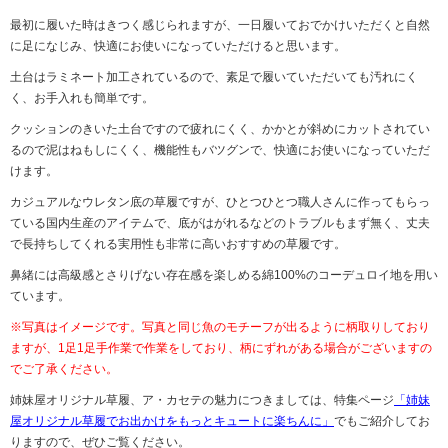
最初に履いた時はきつく感じられますが、一日履いておでかけいただくと自然
に足になじみ、快適にお使いになっていただけると思います。
土台はラミネート加工されているので、素足で履いていただいても汚れにく
く、お手入れも簡単です。
クッションのきいた土台ですので疲れにくく、かかとが斜めにカットされてい
るので泥はねもしにくく、機能性もバツグンで、快適にお使いになっていただ
けます。
カジュアルなウレタン底の草履ですが、ひとつひとつ職人さんに作ってもらっ
ている国内生産のアイテムで、底がはがれるなどのトラブルもまず無く、丈夫
で長持ちしてくれる実用性も非常に高いおすすめの草履です。
鼻緒には高級感とさりげない存在感を楽しめる綿100%のコーデュロイ地を用い
ています。
※写真はイメージです。写真と同じ魚のモチーフが出るように柄取りしており
ますが、1足1足手作業で作業をしており、柄にずれがある場合がございますの
でご了承ください。
姉妹屋オリジナル草履、ア・カセテの魅力につきましては、特集ページ
「姉妹
屋オリジナル草履でお出かけをもっとキュートに楽ちんに」
でもご紹介してお
りますので、ぜひご覧ください。