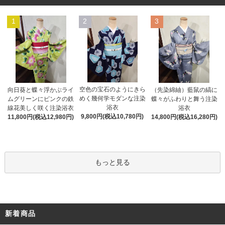
1
2
3
空色の宝石のようにきら
向日葵と蝶々浮かぶライ
（先染綿紬）藍鼠の縞に
めく幾何学モダンな注染
ムグリーンにピンクの鉄
蝶々がふわりと舞う注染
浴衣
線花美しく咲く注染浴衣
浴衣
9,800円(税込10,780円)
11,800円(税込12,980円)
14,800円(税込16,280円)
もっと見る
新着商品