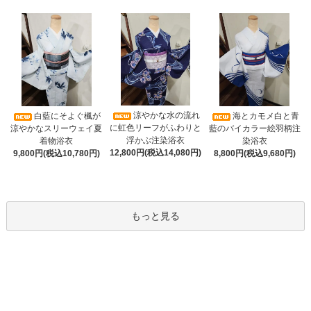
涼やかな水の流れ
白藍にそよぐ楓が
海とカモメ白と青
に虹色リーフがふわりと
涼やかなスリーウェイ夏
藍のバイカラー絵羽柄注
浮かぶ注染浴衣
着物浴衣
染浴衣
12,800円(税込14,080円)
9,800円(税込10,780円)
8,800円(税込9,680円)
もっと見る