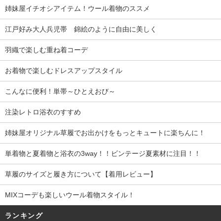
姉妹屋イチオシアイテム！ウール着物のススメ
江戸好み大人兵児帯 錦絵のように自由に美しく
羽織で楽しむ重ね着コーデ
お着物で楽しむドレスアップスタイル
こんなに便利！単帯～ひとえおび～
注染レトロ浴衣のすすめ
姉妹屋オリジナル草履でお出かけをもっとキュートに楽ちんに！
単着物と夏着物と浴衣の3way！！ビンテージ夏素材に注目！！
草履のサイズと履き方について【着用レビュー】
MIXコーデも楽しいウール着物スタイル！
ランキング