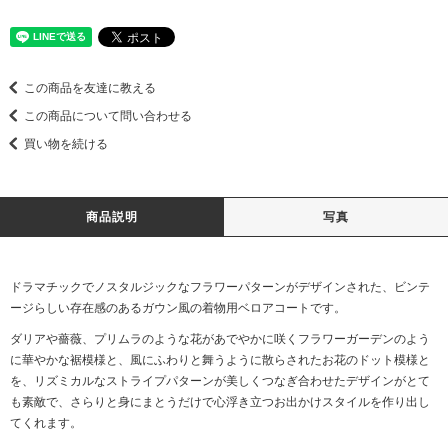
この商品を友達に教える
この商品について問い合わせる
買い物を続ける
商品説明
写真
ドラマチックでノスタルジックなフラワーパターンがデザインされた、ビンテ
ージらしい存在感のあるガウン風の着物用ベロアコートです。
ダリアや薔薇、プリムラのような花があでやかに咲くフラワーガーデンのよう
に華やかな裾模様と、風にふわりと舞うように散らされたお花のドット模様と
を、リズミカルなストライプパターンが美しくつなぎ合わせたデザインがとて
も素敵で、さらりと身にまとうだけで心浮き立つお出かけスタイルを作り出し
てくれます。