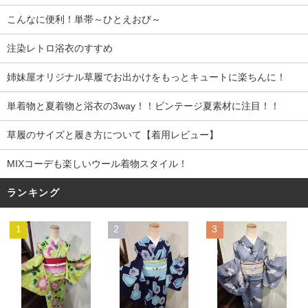
こんなに便利！単帯～ひとえおび～
注染レトロ浴衣のすすめ
姉妹屋オリジナル草履でお出かけをもっとキュートに楽ちんに！
単着物と夏着物と浴衣の3way！！ビンテージ夏素材に注目！！
草履のサイズと履き方について【着用レビュー】
MIXコーデも楽しいウール着物スタイル！
ランキング
1
2
3