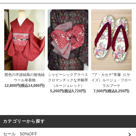
茜色の半諸紬風の無地紬
シャビーシックアラベス
*ア・カセテ*草履（Lサ
ウール単着物
クロマンチックな半幅帯
イズ）ルージュ・フロー
12,800円(税込14,080円)
（ルージュレッド）
ラルブーケ
5,200円(税込5,720円)
7,500円(税込8,250円)
カテゴリーから探す
セール 50%OFF