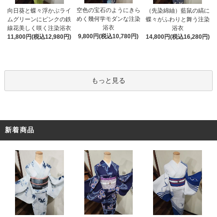
空色の宝石のようにきら
向日葵と蝶々浮かぶライ
（先染綿紬）藍鼠の縞に
めく幾何学モダンな注染
ムグリーンにピンクの鉄
蝶々がふわりと舞う注染
浴衣
線花美しく咲く注染浴衣
浴衣
9,800円(税込10,780円)
11,800円(税込12,980円)
14,800円(税込16,280円)
もっと見る
新着商品