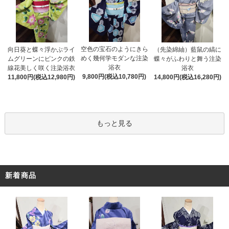
空色の宝石のようにきら
向日葵と蝶々浮かぶライ
（先染綿紬）藍鼠の縞に
めく幾何学モダンな注染
ムグリーンにピンクの鉄
蝶々がふわりと舞う注染
浴衣
線花美しく咲く注染浴衣
浴衣
9,800円(税込10,780円)
11,800円(税込12,980円)
14,800円(税込16,280円)
もっと見る
新着商品