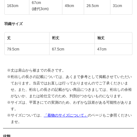
67cm
163cm
49cm
26.5cm
31cm
(縫代3cm)
羽織サイズ
丈
裄丈
袖丈
79.5cm
67.5cm
47cm
丈は肩山から裾までの長さです。
裄出しの長さの記載については、あくまで参考として掲載させていただい
ております。当店ではお直しは行っておりませんのでご了承くださいま
せ。また、裄出しの長さの記載がない商品につきましては、裄出しの余裕
がないか、または袷仕立てのため、判別がつかないものになります。
サイズは、平置きにての実測のため、わずかな誤差がある可能性がありま
す。
サイズについては、
「着物のサイズについて」
のページもご参照ください
ませ。
状態