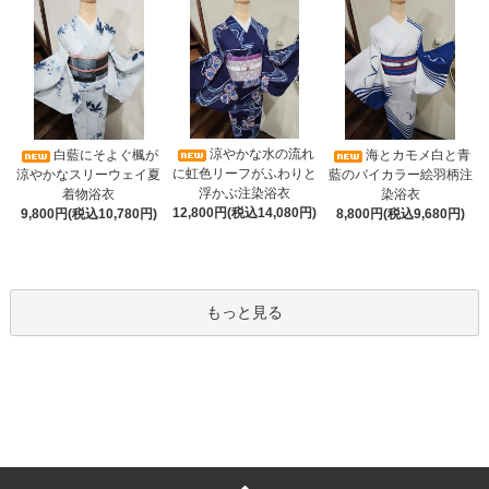
涼やかな水の流れ
白藍にそよぐ楓が
海とカモメ白と青
に虹色リーフがふわりと
涼やかなスリーウェイ夏
藍のバイカラー絵羽柄注
浮かぶ注染浴衣
着物浴衣
染浴衣
12,800円(税込14,080円)
9,800円(税込10,780円)
8,800円(税込9,680円)
もっと見る