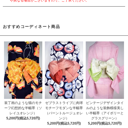
や異なる場合がございますので、ご了承ください。
おすすめコーディネート商品
装丁画のような猫のモチ
ゼブラストライプに肉球
ビンテージデザインタイ
ーフ幻想的な半幅帯（ソ
モチーフモダンな半幅帯
ルのような装飾模様美し
レイユオレンジ）
（バーントルージュオレ
い半幅帯（アイボリーと
5,200円(税込5,720円)
ンジ）
グラスグリーン）
5,200円(税込5,720円)
5,200円(税込5,720円)