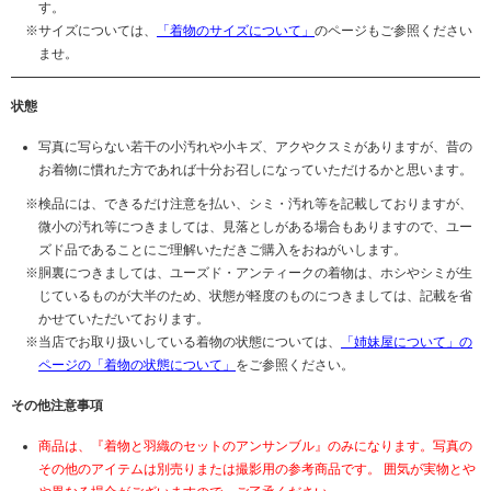
す。
サイズについては、
「着物のサイズについて」
のページもご参照ください
ませ。
状態
写真に写らない若干の小汚れや小キズ、アクやクスミがありますが、昔の
お着物に慣れた方であれば十分お召しになっていただけるかと思います。
検品には、できるだけ注意を払い、シミ・汚れ等を記載しておりますが、
微小の汚れ等につきましては、見落としがある場合もありますので、ユー
ズド品であることにご理解いただきご購入をおねがいします。
胴裏につきましては、ユーズド・アンティークの着物は、ホシやシミが生
じているものが大半のため、状態が軽度のものにつきましては、記載を省
かせていただいております。
当店でお取り扱いしている着物の状態については、
「姉妹屋について」の
ページの「着物の状態について」
をご参照ください。
その他注意事項
商品は、『着物と羽織のセットのアンサンブル』のみになります。写真の
その他のアイテムは別売りまたは撮影用の参考商品です。 囲気が実物とや