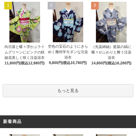
1
2
3
空色の宝石のようにきら
向日葵と蝶々浮かぶライ
（先染綿紬）藍鼠の縞に
めく幾何学モダンな注染
ムグリーンにピンクの鉄
蝶々がふわりと舞う注染
浴衣
線花美しく咲く注染浴衣
浴衣
9,800円(税込10,780円)
11,800円(税込12,980円)
14,800円(税込16,280円)
もっと見る
新着商品