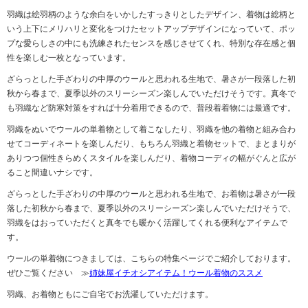
羽織は絵羽柄のような余白をいかしたすっきりとしたデザイン、着物は総柄と
いう上下にメリハリと変化をつけたセットアップデザインになっていて、ポッ
プな愛らしさの中にも洗練されたセンスを感じさせてくれ、特別な存在感と個
性を楽しむ一枚となっています。
ざらっとした手ざわりの中厚のウールと思われる生地で、暑さが一段落した初
秋から春まで、夏季以外のスリーシーズン楽しんでいただけそうです。真冬で
も羽織など防寒対策をすれば十分着用できるので、普段着着物には最適です。
羽織をぬいでウールの単着物として着こなしたり、羽織を他の着物と組み合わ
せてコーディネートを楽しんだり、もちろん羽織と着物セットで、まとまりが
ありつつ個性きらめくスタイルを楽しんだり、着物コーディの幅がぐんと広が
ること間違いナシです。
ざらっとした手ざわりの中厚のウールと思われる生地で、お着物は暑さが一段
落した初秋から春まで、夏季以外のスリーシーズン楽しんでいただけそうで、
羽織をはおっていただくと真冬でも暖かく活躍してくれる便利なアイテムで
す。
ウールの単着物につきましては、こちらの特集ページでご紹介しております。
ぜひご覧ください ≫
姉妹屋イチオシアイテム！ウール着物のススメ
羽織、お着物ともにご自宅でお洗濯していただけます。