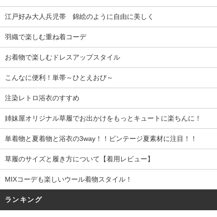
江戸好み大人兵児帯 錦絵のように自由に美しく
羽織で楽しむ重ね着コーデ
お着物で楽しむドレスアップスタイル
こんなに便利！単帯～ひとえおび～
注染レトロ浴衣のすすめ
姉妹屋オリジナル草履でお出かけをもっとキュートに楽ちんに！
単着物と夏着物と浴衣の3way！！ビンテージ夏素材に注目！！
草履のサイズと履き方について【着用レビュー】
MIXコーデも楽しいウール着物スタイル！
ランキング