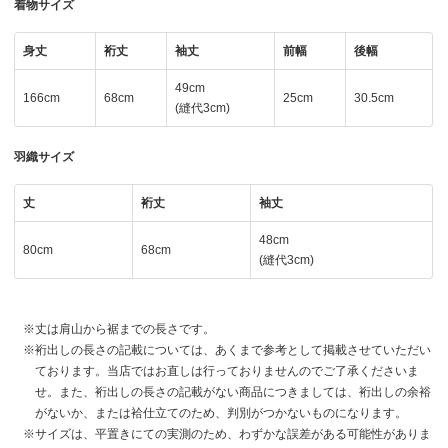
着物サイズ
身丈
裄丈
袖丈
前幅
後幅
49cm
166cm
68cm
25cm
30.5cm
(縫代3cm)
羽織サイズ
丈
裄丈
袖丈
48cm
80cm
68cm
(縫代3cm)
丈は肩山から裾までの長さです。
裄出しの長さの記載については、あくまで参考として掲載させていただい
ております。当店ではお直しは行っておりませんのでご了承くださいま
せ。また、裄出しの長さの記載がない商品につきましては、裄出しの余裕
がないか、または袷仕立てのため、判別がつかないものになります。
サイズは、平置きにての実測のため、わずかな誤差がある可能性がありま