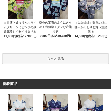
空色の宝石のようにきら
向日葵と蝶々浮かぶライ
（先染綿紬）藍鼠の縞に
めく幾何学モダンな注染
ムグリーンにピンクの鉄
蝶々がふわりと舞う注染
浴衣
線花美しく咲く注染浴衣
浴衣
9,800円(税込10,780円)
11,800円(税込12,980円)
14,800円(税込16,280円)
もっと見る
新着商品