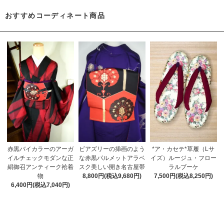
おすすめコーディネート商品
赤黒バイカラーのアーガ
ビアズリーの挿画のよう
*ア・カセテ*草履（Lサ
イルチェックモダンな正
な赤黒パルメットアラベ
イズ）ルージュ・フロー
絹御召アンティーク袷着
スク美しい開き名古屋帯
ラルブーケ
物
8,800円(税込9,680円)
7,500円(税込8,250円)
6,400円(税込7,040円)