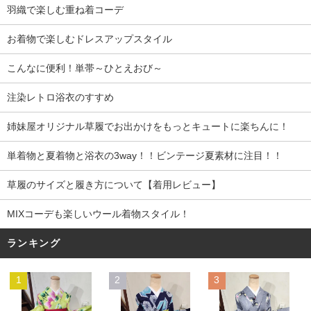
羽織で楽しむ重ね着コーデ
お着物で楽しむドレスアップスタイル
こんなに便利！単帯～ひとえおび～
注染レトロ浴衣のすすめ
姉妹屋オリジナル草履でお出かけをもっとキュートに楽ちんに！
単着物と夏着物と浴衣の3way！！ビンテージ夏素材に注目！！
草履のサイズと履き方について【着用レビュー】
MIXコーデも楽しいウール着物スタイル！
ランキング
1
2
3