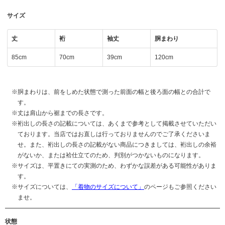
サイズ
丈
裄
袖丈
胴まわり
85cm
70cm
39cm
120cm
胴まわりは、前をしめた状態で測った前面の幅と後ろ面の幅との合計で
す。
丈は肩山から裾までの長さです。
裄出しの長さの記載については、あくまで参考として掲載させていただい
ております。当店ではお直しは行っておりませんのでご了承くださいま
せ。また、裄出しの長さの記載がない商品につきましては、裄出しの余裕
がないか、または袷仕立てのため、判別がつかないものになります。
サイズは、平置きにての実測のため、わずかな誤差がある可能性がありま
す。
サイズについては、
「着物のサイズについて」
のページもご参照ください
ませ。
状態