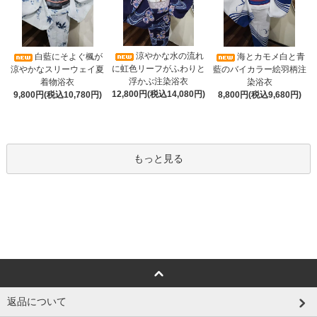
涼やかな水の流れ
白藍にそよぐ楓が
海とカモメ白と青
に虹色リーフがふわりと
涼やかなスリーウェイ夏
藍のバイカラー絵羽柄注
浮かぶ注染浴衣
着物浴衣
染浴衣
12,800円(税込14,080円)
9,800円(税込10,780円)
8,800円(税込9,680円)
もっと見る
返品について