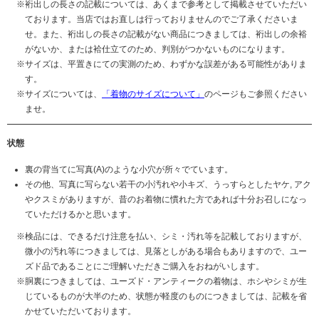
裄出しの長さの記載については、あくまで参考として掲載させていただい
ております。当店ではお直しは行っておりませんのでご了承くださいま
せ。また、裄出しの長さの記載がない商品につきましては、裄出しの余裕
がないか、または袷仕立てのため、判別がつかないものになります。
サイズは、平置きにての実測のため、わずかな誤差がある可能性がありま
す。
サイズについては、
「着物のサイズについて」
のページもご参照ください
ませ。
状態
裏の背当てに写真(A)のような小穴が所々でています。
その他、写真に写らない若干の小汚れや小キズ、うっすらとしたヤケ, アク
やクスミがありますが、昔のお着物に慣れた方であれば十分お召しになっ
ていただけるかと思います。
検品には、できるだけ注意を払い、シミ・汚れ等を記載しておりますが、
微小の汚れ等につきましては、見落としがある場合もありますので、ユー
ズド品であることにご理解いただきご購入をおねがいします。
胴裏につきましては、ユーズド・アンティークの着物は、ホシやシミが生
じているものが大半のため、状態が軽度のものにつきましては、記載を省
かせていただいております。