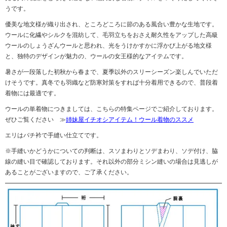
うです。
優美な地文様が織り出され、ところどころに節のある風合い豊かな生地です。
ウールに化繊やシルクを混紡して、毛羽立ちをおさえ耐久性をアップした高級
ウールのしょうざんウールと思われ、光をうけかすかに浮かび上がる地文様
と、独特のデザインが魅力の、ウールの女王様的なアイテムです。
暑さが一段落した初秋から春まで、夏季以外のスリーシーズン楽しんでいただ
けそうです。真冬でも羽織など防寒対策をすれば十分着用できるので、普段着
着物には最適です。
ウールの単着物につきましては、こちらの特集ページでご紹介しております。
ぜひご覧ください ≫
姉妹屋イチオシアイテム！ウール着物のススメ
エリはバチ衿で手縫い仕立てです。
※手縫いかどうかについての判断は、スソまわりとソデまわり、ソデ付け、脇
線の縫い目で確認しております。それ以外の部分ミシン縫いの場合は見逃しが
あることがございますので、ご了承ください。