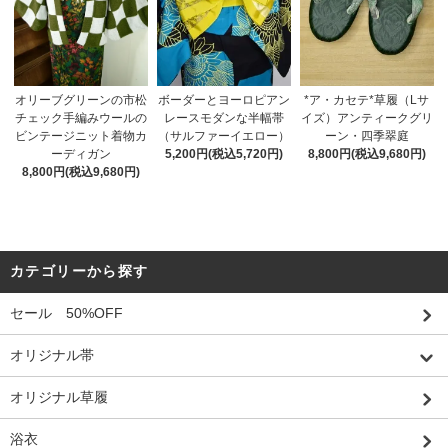
オリーブグリーンの市松
ボーダーとヨーロピアン
*ア・カセテ*草履（Lサ
チェック手編みウールの
レースモダンな半幅帯
イズ）アンティークグリ
ビンテージニット着物カ
（サルファーイエロー）
ーン・四季翠庭
ーディガン
5,200円(税込5,720円)
8,800円(税込9,680円)
8,800円(税込9,680円)
カテゴリーから探す
セール 50%OFF
オリジナル帯
オリジナル草履
浴衣