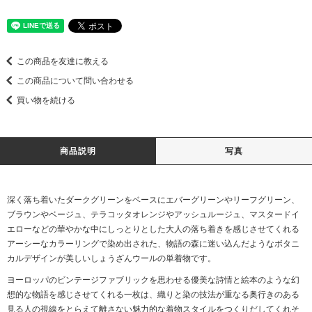
この商品を友達に教える
この商品について問い合わせる
買い物を続ける
商品説明
写真
深く落ち着いたダークグリーンをベースにエバーグリーンやリーフグリーン、
ブラウンやベージュ、テラコッタオレンジやアッシュルージュ、マスタードイ
エローなどの華やかな中にしっとりとした大人の落ち着きを感じさせてくれる
アーシーなカラーリングで染め出された、物語の森に迷い込んだようなボタニ
カルデザインが美しいしょうざんウールの単着物です。
ヨーロッパのビンテージファブリックを思わせる優美な詩情と絵本のような幻
想的な物語を感じさせてくれる一枚は、織りと染の技法が重なる奥行きのある
見る人の視線をとらえて離さない魅力的な着物スタイルをつくりだしてくれそ