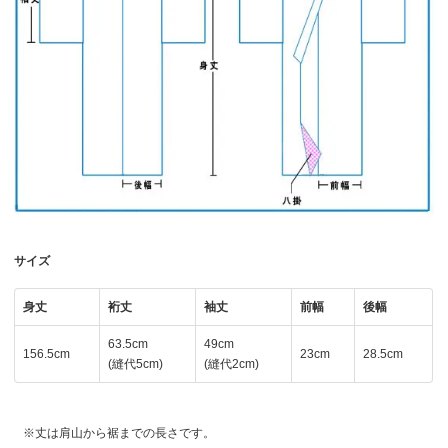
サイズ
身丈
裄丈
袖丈
前幅
後幅
63.5cm
49cm
156.5cm
23cm
28.5cm
(縫代5cm)
(縫代2cm)
丈は肩山から裾までの長さです。