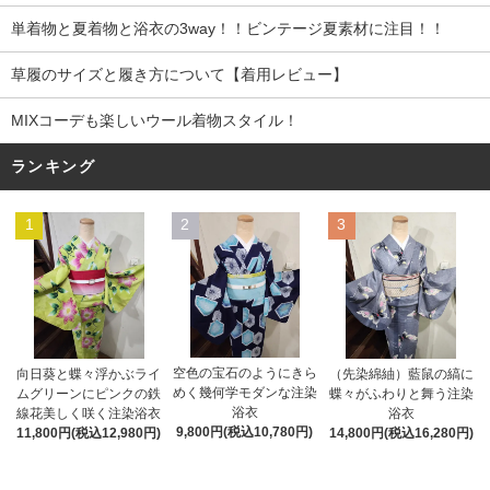
単着物と夏着物と浴衣の3way！！ビンテージ夏素材に注目！！
草履のサイズと履き方について【着用レビュー】
MIXコーデも楽しいウール着物スタイル！
ランキング
1
2
3
空色の宝石のようにきら
向日葵と蝶々浮かぶライ
（先染綿紬）藍鼠の縞に
めく幾何学モダンな注染
ムグリーンにピンクの鉄
蝶々がふわりと舞う注染
浴衣
線花美しく咲く注染浴衣
浴衣
9,800円(税込10,780円)
11,800円(税込12,980円)
14,800円(税込16,280円)