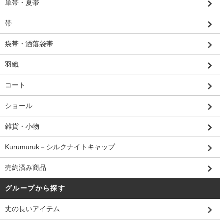
単帯・夏帯
帯
袋帯・洒落袋帯
羽織
コート
ショール
雑貨・小物
Kurumuruk－シルクナイトキャップ
売約済み商品
グループから探す
丈の長いアイテム