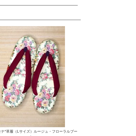
セテ*草履（Lサイズ）ルージュ・フローラルブー