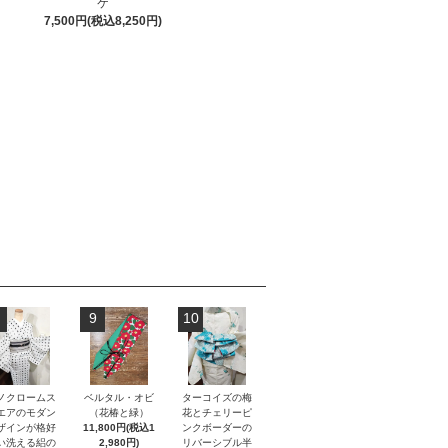
ケ
7,500円(税込8,250円)
9
10
ノクロームス
ベルタル・オビ
ターコイズの梅
エアのモダン
（花椿と緑）
花とチェリーピ
ザインが格好
11,800円(税込1
ンクボーダーの
い洗える絽の
2,980円)
リバーシブル半