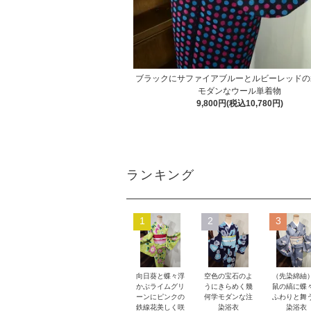
ブラックにサファイアブルーとルビーレッドの
モダンなウール単着物
9,800円(税込10,780円)
ランキング
1
2
3
向日葵と蝶々浮
空色の宝石のよ
（先染綿紬
かぶライムグリ
うにきらめく幾
鼠の縞に蝶
ーンにピンクの
何学モダンな注
ふわりと舞
鉄線花美しく咲
染浴衣
染浴衣