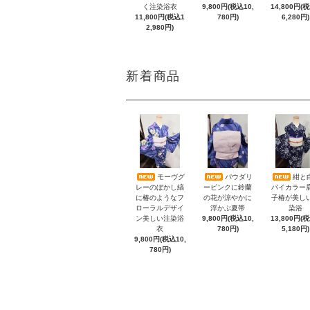
く注染浴衣
9,800円(税込10,
14,800円(
11,800円(税込1
780円)
6,280円)
2,980円)
新着商品
モーヴグ
パウダリ
紺と
レーのぼかし縞
ーピンクに鈴蘭
バイカラー
に椿のようなフ
の花が涼やかに
子椿が美し
ローラルデザイ
浮かぶ夏帯
染浴
ン美しい注染浴
9,800円(税込10,
13,800円(
衣
780円)
5,180円)
9,800円(税込10,
780円)