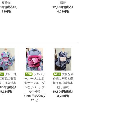
夏着物
幅帯
800円(税込10,
12,800円(税込1
780円)
4,080円)
グレー地
ラズベリ
大胆な斜
宝石色の薔薇
ールージュに月
め縞に糸菊と蝶
咲く注染浴衣
影サークルモダ
舞う有松鳴海本
,800円(税込1
ンなリバーシブ
絞り浴衣
5,180円)
ル半幅帯
39,800円(税込4
5,200円(税込5,7
3,780円)
20円)