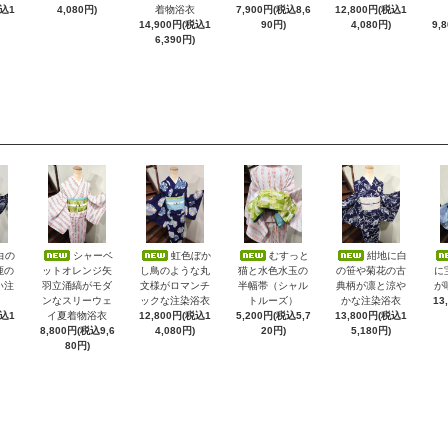
税込1
4,080円)
着物浴衣
7,900円(税込8,6
12,800円(税込1
14,900円(税込1
90円)
4,080円)
9,
6,390円)
白の
シャーベ
虹色ぼか
むすっと
紺地に白
鹿の
ットオレンジ矢
し鳥のような丸
猫と水色水玉の
の笹や菊花の古
に
い注
羽立涌縞がモダ
文様がロマンチ
半幅帯（シャル
典柄が凛と涼や
が
ンなスリーウェ
ックな注染浴衣
トルーズ）
かな注染浴衣
13
税込1
イ夏着物浴衣
12,800円(税込1
5,200円(税込5,7
13,800円(税込1
8,800円(税込9,6
4,080円)
20円)
5,180円)
80円)