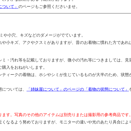
について」
のページもご参照くださいませ。
ジミや小穴、キズなどのダメージがでています。
れや小キズ、アクやクスミがありますが、昔のお着物に慣れた方であれ
シミ・汚れ等を記載しておりますが、微小の汚れ等につきましては、見
ご購入をおねがいします。
ンティークの着物は、ホシやシミが生じているものが大半のため、状態
態については、
「姉妹屋について」のページの「着物の状態について」
ります。写真のその他のアイテムは別売りまたは撮影用の参考商品です
近くなるよう努めておりますが、モニターの違いや光のあたり具合によ
。