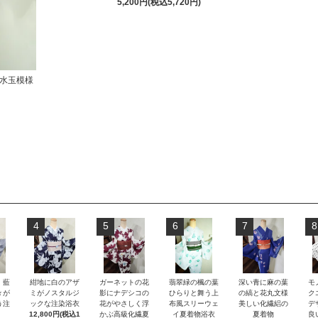
5,200円(税込5,720円)
水玉模様
4
5
6
7
8
）藍
紺地に白のアザ
ガーネットの花
翡翠緑の楓の葉
深い青に麻の葉
モ
々が
ミがノスタルジ
影にナデシコの
ひらりと舞う上
の縞と花丸文様
ク
う注
ックな注染浴衣
花がやさしく浮
布風スリーウェ
美しい化繊絽の
デ
12,800円(税込1
かぶ高級化繊夏
イ夏着物浴衣
夏着物
良