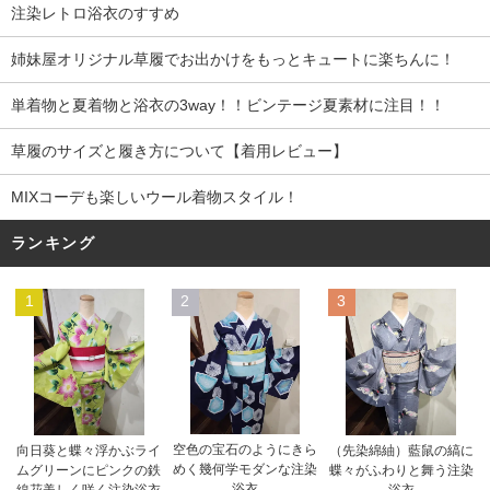
注染レトロ浴衣のすすめ
姉妹屋オリジナル草履でお出かけをもっとキュートに楽ちんに！
単着物と夏着物と浴衣の3way！！ビンテージ夏素材に注目！！
草履のサイズと履き方について【着用レビュー】
MIXコーデも楽しいウール着物スタイル！
ランキング
1
2
3
空色の宝石のようにきら
向日葵と蝶々浮かぶライ
（先染綿紬）藍鼠の縞に
めく幾何学モダンな注染
ムグリーンにピンクの鉄
蝶々がふわりと舞う注染
浴衣