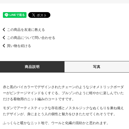
この商品を友達に教える
この商品について問い合わせる
買い物を続ける
商品説明
写真
赤と黒のバイカラーでデザインされたチェーンのようなジオメトリックボーダ
ーがビンテージマインドをくすぐる、ブルゾンのように軽やかに楽しんでいた
だける着物用のニット編みのコートですです。
モダンでアーティスティックな存在感とノスタルジックなぬくもりを兼ね備え
たデザインが、身にまとう人の個性と魅力をひきたたせてくれそうです。
ふっくらと暖かなニット地で、ウールと化繊の混紡かと思われます。