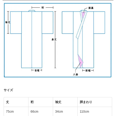
サイズ
丈
裄
袖丈
胴まわり
75cm
66cm
34cm
110cm