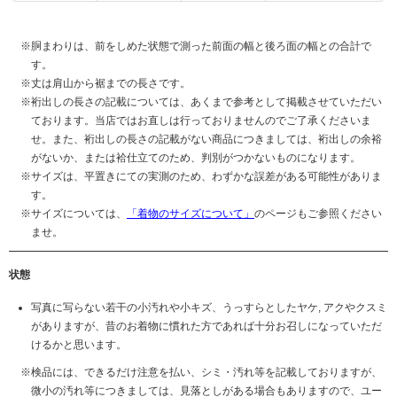
胴まわりは、前をしめた状態で測った前面の幅と後ろ面の幅との合計で
す。
丈は肩山から裾までの長さです。
裄出しの長さの記載については、あくまで参考として掲載させていただい
ております。当店ではお直しは行っておりませんのでご了承くださいま
せ。また、裄出しの長さの記載がない商品につきましては、裄出しの余裕
がないか、または袷仕立てのため、判別がつかないものになります。
サイズは、平置きにての実測のため、わずかな誤差がある可能性がありま
す。
サイズについては、
「着物のサイズについて」
のページもご参照ください
ませ。
状態
写真に写らない若干の小汚れや小キズ、うっすらとしたヤケ, アクやクスミ
がありますが、昔のお着物に慣れた方であれば十分お召しになっていただ
けるかと思います。
検品には、できるだけ注意を払い、シミ・汚れ等を記載しておりますが、
微小の汚れ等につきましては、見落としがある場合もありますので、ユー