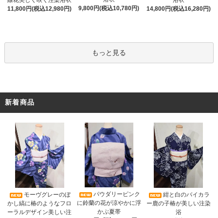
線花美しく咲く注染浴衣
浴衣
9,800円(税込10,780円)
11,800円(税込12,980円)
14,800円(税込16,280円)
もっと見る
新着商品
パウダリーピンク
モーヴグレーのぼ
紺と白のバイカラ
に鈴蘭の花が涼やかに浮
かし縞に椿のようなフロ
ー鹿の子椿が美しい注染
かぶ夏帯
ーラルデザイン美しい注
浴